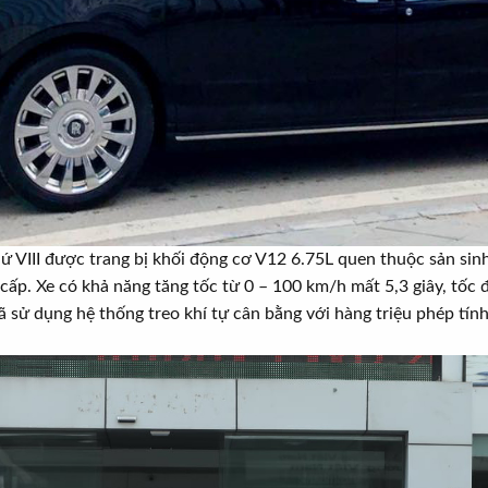
ứ VIII được trang bị khối động cơ V12 6.75L quen thuộc sản sin
cấp. Xe có khả năng tăng tốc từ 0 – 100 km/h mất 5,3 giây, tốc
đã sử dụng hệ thống treo khí tự cân bằng với hàng triệu phép tính