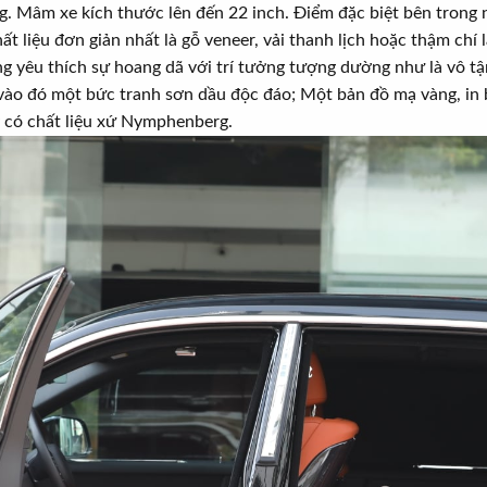
. Mâm xe kích thước lên đến 22 inch. Điểm đặc biệt bên trong nộ
 liệu đơn giản nhất là gỗ veneer, vải thanh lịch hoặc thậm chí l
g yêu thích sự hoang dã với trí tưởng tượng dường như là vô tậ
vào đó một bức tranh sơn dầu độc đáo; Một bản đồ mạ vàng, in 
 có chất liệu xứ Nymphenberg.