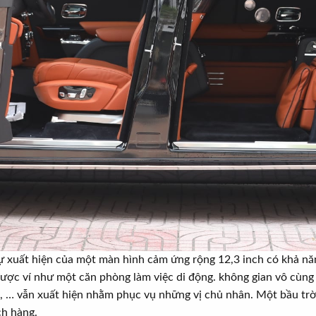
sự xuất hiện của một màn hình cảm ứng rộng 12,3 inch có khả nă
ợc ví như một căn phòng làm việc di động. không gian vô cùng 
ạnh, … vẫn xuất hiện nhằm phục vụ những vị chủ nhân. Một bầu trờ
ch hàng.