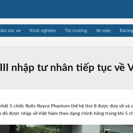
ăm sóc xe
Kinh nghiệm
Thị trường
Xe máy
Racin
II nhập tư nhân tiếp tục về 
 nhất 5 chiếc Rolls-Royce Phantom thế hệ thứ 8 được đưa về và c
u đỏ được nhập về Việt Nam theo dạng chính hãng trong khi 5 ch