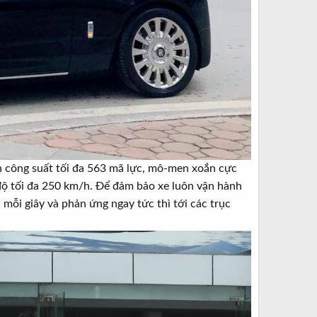
h công suất tối đa 563 mã lực, mô-men xoắn cực
 độ tối đa 250 km/h. Để đảm bảo xe luôn vận hành
 mỗi giây và phản ứng ngay tức thì tới các trục