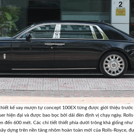
t thiết kế vay mượn tự concept 100EX từng được giới thiệu trước
er hiện đại và được bao bọc bởi dải đèn định vị chạy ngày. Roll
lên đến 600 mét. Các chi tiết thiết phía dưới trông khá giống nh
 xây dựng trên nền tảng nhôm hoàn toàn mới của Rolls-Royce, đượ