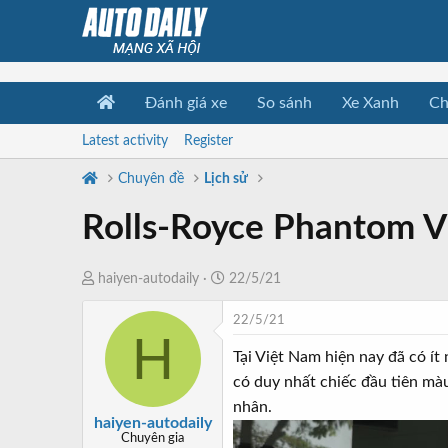
Đánh giá xe
So sánh
Xe Xanh
Ch
Latest activity
Register
Chuyên đề
Lịch sử
Rolls-Royce Phantom VI
T
N
haiyen-autodaily
22/5/21
h
g
22/5/21
r
à
H
e
y
Tại Việt Nam hiện nay đã có ít
a
b
có duy nhất chiếc đầu tiên mà
d
ắ
nhân.
s
t
haiyen-autodaily
t
đ
Chuyên gia