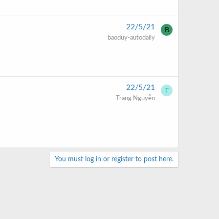
22/5/21
B
baoduy-autodaily
22/5/21
T
Trang Nguyễn
You must log in or register to post here.