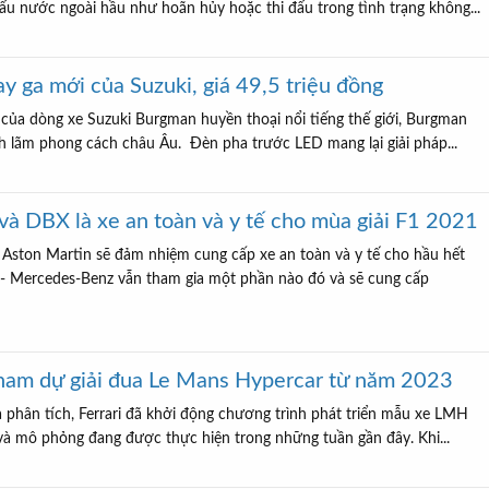
đấu nước ngoài hầu như hoãn hủy hoặc thi đấu trong tình trạng không...
y ga mới của Suzuki, giá 49,5 triệu đồng
 của dòng xe Suzuki Burgman huyền thoại nổi tiếng thế giới, Burgman
ch lãm phong cách châu Âu. Đèn pha trước LED mang lại giải pháp...
và DBX là xe an toàn và y tế cho mùa giải F1 2021
, Aston Martin sẽ đảm nhiệm cung cấp xe an toàn và y tế cho hầu hết
 - Mercedes-Benz vẫn tham gia một phần nào đó và sẽ cung cấp
 tham dự giải đua Le Mans Hypercar từ năm 2023
 phân tích, Ferrari đã khởi động chương trình phát triển mẫu xe LMH
 và mô phỏng đang được thực hiện trong những tuần gần đây. Khi...