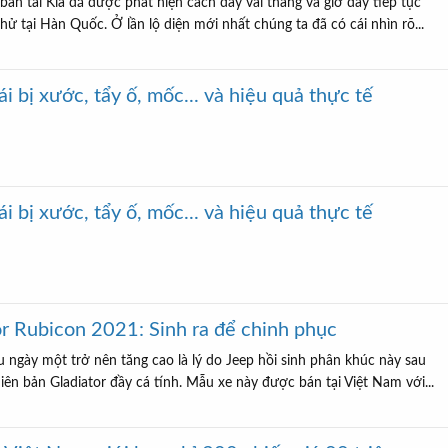
n tải Kia đã được phát hiện cách đây vài tháng và giờ đây tiếp tục
ử tại Hàn Quốc. Ở lần lộ diện mới nhất chúng ta đã có cái nhìn rõ...
i bị xước, tẩy ố, mốc... và hiệu quả thực tế
i bị xước, tẩy ố, mốc... và hiệu quả thực tế
or Rubicon 2021: Sinh ra để chinh phục
u ngày một trở nên tăng cao là lý do Jeep hồi sinh phân khúc này sau
n bản Gladiator đầy cá tính. Mẫu xe này được bán tại Việt Nam với...