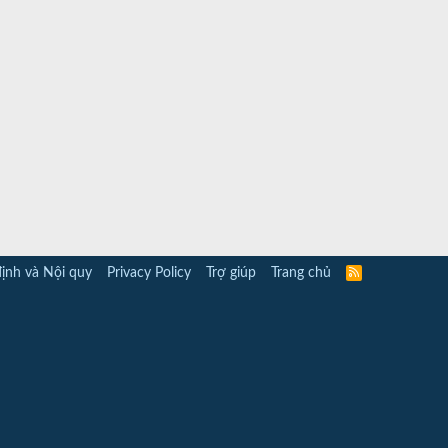
ịnh và Nội quy
Privacy Policy
Trợ giúp
Trang chủ
R
S
S