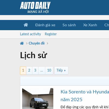
Đánh giá xe
So sánh
Xe Xanh
Ch
Latest activity
Register
Chuyên đề
Lịch sử
1
2
3
…
10
Tiếp
Kia Sorento và Hyunda
năm 2025
Để đáp ứng các quy định về khí 