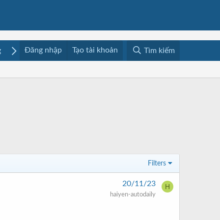
Đăng nhập
Tạo tài khoản
g
Mua bán
Media
Resources
Tìm kiếm
Filters
20/11/23
H
haiyen-autodaily