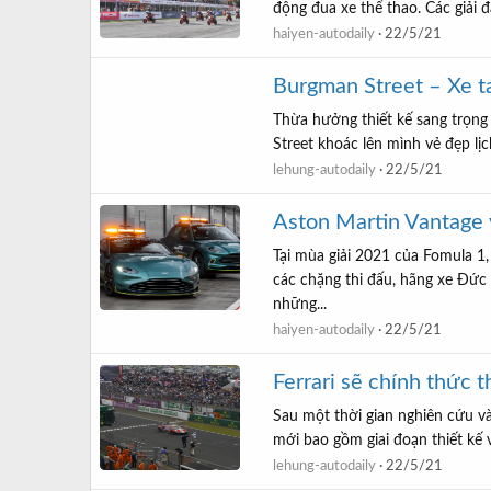
động đua xe thể thao. Các giải 
haiyen-autodaily
22/5/21
Burgman Street – Xe ta
Thừa hưởng thiết kế sang trọng
Street khoác lên mình vẻ đẹp lị
lehung-autodaily
22/5/21
Aston Martin Vantage 
Tại mùa giải 2021 của Fomula 1
các chặng thi đấu, hãng xe Đức
những...
haiyen-autodaily
22/5/21
Ferrari sẽ chính thức
Sau một thời gian nghiên cứu và
mới bao gồm giai đoạn thiết kế
lehung-autodaily
22/5/21