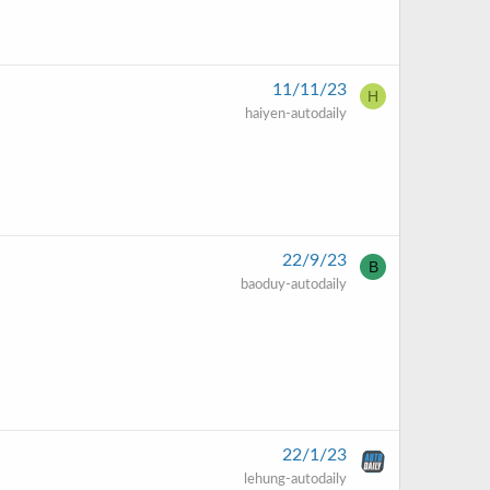
11/11/23
H
haiyen-autodaily
22/9/23
B
baoduy-autodaily
22/1/23
lehung-autodaily