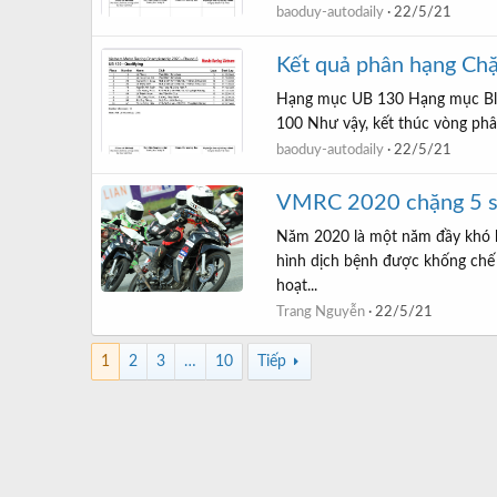
baoduy-autodaily
22/5/21
Kết quả phân hạng C
Hạng mục UB 130 Hạng mục B
100 Như vậy, kết thúc vòng phân 
baoduy-autodaily
22/5/21
VMRC 2020 chặng 5 sắ
Năm 2020 là một năm đầy khó k
hình dịch bệnh được khống chế 
hoạt...
Trang Nguyễn
22/5/21
1
2
3
…
10
Tiếp