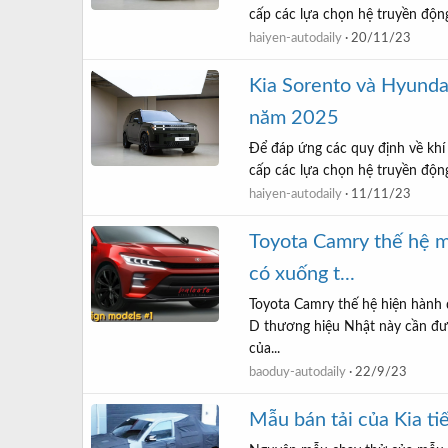
cấp các lựa chọn hệ truyền động
haiyen-autodaily
20/11/23
Kia Sorento và Hyunda
năm 2025
Để đáp ứng các quy định về khí 
cấp các lựa chọn hệ truyền động
haiyen-autodaily
11/11/23
Toyota Camry thế hệ m
có xuống t...
Toyota Camry thế hệ hiện hành 
D thương hiệu Nhật này cần đượ
của...
baoduy-autodaily
22/9/23
Mẫu bán tải của Kia ti