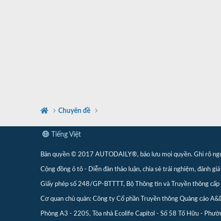
Chuyên đề
Tiếng Việt
Bản quyền © 2017 AUTODAILY®, bảo lưu mọi quyền. Ghi rõ nguồn 
Cộng đồng ô tô - Diễn đàn thảo luận, chia sẻ trải nghiệm, đánh giá 
Giấy phép số 248/GP-BTTTT, Bộ Thông tin và Truyền thông cấ
Cơ quan chủ quản: Công ty Cổ phần Truyền thông Quảng cáo A&
Phòng A3 - 2205, Tòa nhà Ecolife Capitol - Số 58 Tố Hữu - Phườ