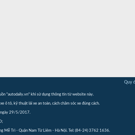
Quy đ
"autodaily.vn" khi sử dụng thông tin từ website này.
xe ô tô, kỹ thuật lái xe an toàn, cách chăm sóc xe đúng cách.
p ngày 29/5/2017.
D;
ng Mễ Trì - Quận Nam Từ Liêm - Hà Nội. Tel: (84-24) 3762 1636.