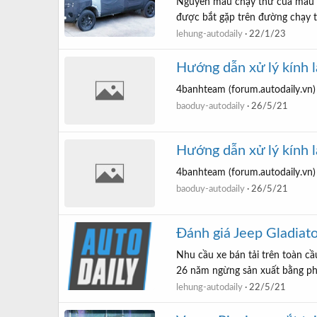
Nguyên mẫu chạy thử của mẫu bá
được bắt gặp trên đường chạy th
lehung-autodaily
22/1/23
Hướng dẫn xử lý kính lá
4banhteam (forum.autodaily.vn)
baoduy-autodaily
26/5/21
Hướng dẫn xử lý kính lá
4banhteam (forum.autodaily.vn)
baoduy-autodaily
26/5/21
Đánh giá Jeep Gladiat
Nhu cầu xe bán tải trên toàn cầ
26 năm ngừng sản xuất bằng phiê
lehung-autodaily
22/5/21