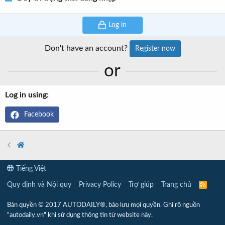
Log in
Don't have an account?
Register now
or
Log in using
Facebook
Tiếng Việt
Quy định và Nội quy
Privacy Policy
Trợ giúp
Trang chủ
R
S
S
Bản quyền © 2017 AUTODAILY®, bảo lưu mọi quyền. Ghi rõ nguồn
"autodaily.vn" khi sử dụng thông tin từ website này.