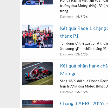
Honda Racing Vietnam vừa hoàn
trường đua Motegi (Nhật Bản) vớ
trong...
Danmexe
14/6/26
Kết quả Race 1 chặng
thắng P1
Tận dụng lợi thế xuất phát thuậ
ấn tượng, giành chiến thắng P1 
Danmexe
13/6/26
Kết quả phân hạng chặ
Motegi
Sáng 13/6, đội đua Honda Raci
trên trường đua Motegi (Nhật Bản
Danmexe
13/6/26
Chặng 3 ARRC 2026: Ho