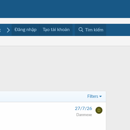
Đăng nhập
Tạo tài khoản
g
Mua bán
Media
Resources
Tìm kiếm
Filters
27/7/26
D
Danmexe