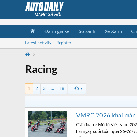
Đánh giá xe
So sánh
Xe Xanh
Ch
Latest activity
Register
Racing
1
2
3
…
18
Tiếp
VMRC 2026 khai màn kị
Giải đua xe Mô tô Việt Nam 202
hai ngày cuối tuần qua 25-26/