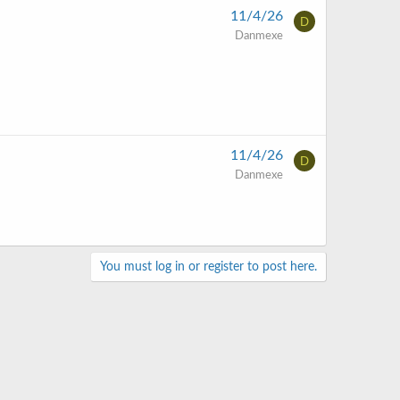
11/4/26
D
Danmexe
11/4/26
D
Danmexe
You must log in or register to post here.