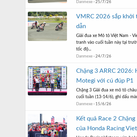
Danmexe
25/7/26
VMRC 2026 sắp khởi tr
dẫn
Giải đua xe Mô tô Việt Nam - 
tranh vào cuối tuần này tại tr
tốc độ...
Danmexe
24/7/26
Chặng 3 ARRC 2026: H
Motegi với cú đúp P1
Chặng 3 Giải đua xe mô tô châu
cuối tuần (13-14/6), ghi dấu mà
Danmexe
15/6/26
Kết quả Race 2 Chặng
của Honda Racing Vie