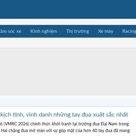
ăm sóc xe
Kinh nghiệm
Thị trường
Xe máy
Racin
ch tính, vinh danh những tay đua xuất sắc nhất
6 (VMRC 2026) chính thức khởi tranh tại trường đua Đại Nam trong
7. Hai chặng đua mở màn với sự góp mặt của hơn 40 tay đua đã mang