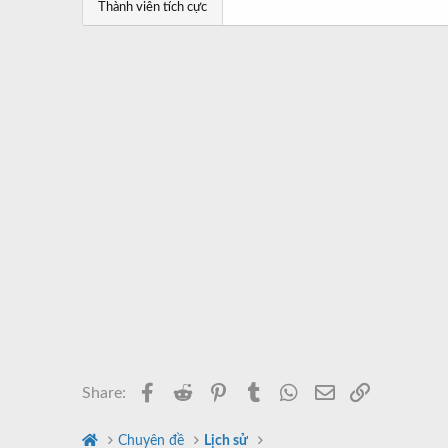
a
ầ
Thành viên tích cực
r
u
t
e
r
Facebook
Reddit
Pinterest
Tumblr
WhatsApp
Email
Link
Share:
Chuyên đề
Lịch sử