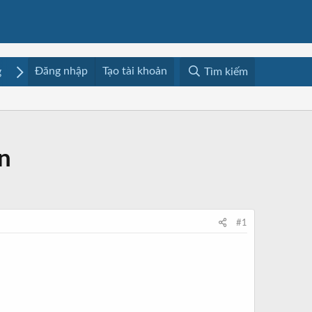
Đăng nhập
Tạo tài khoản
g
Mua bán
Media
Resources
Tìm kiếm
n
#1