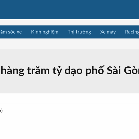
ăm sóc xe
Kinh nghiệm
Thị trường
Xe máy
Racin
 hàng trăm tỷ dạo phố Sài Gò
n)