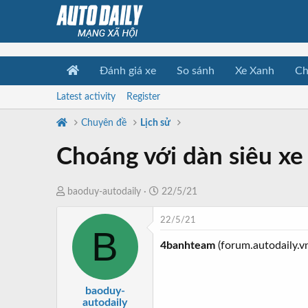
Đánh giá xe
So sánh
Xe Xanh
Ch
Latest activity
Register
Chuyên đề
Lịch sử
Choáng với dàn siêu xe
T
N
baoduy-autodaily
22/5/21
h
g
22/5/21
r
à
B
e
y
4banhteam
(forum.autodaily.v
a
b
d
ắ
s
t
baoduy-
t
đ
autodaily