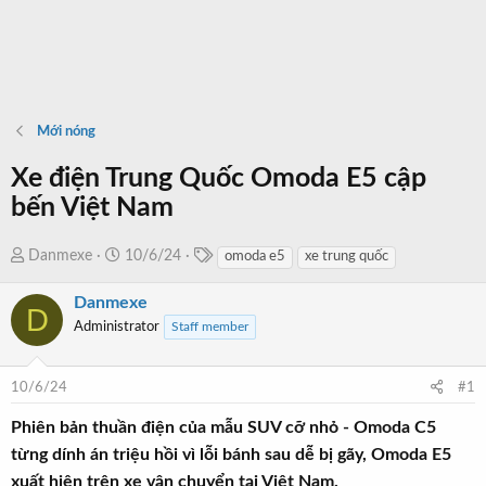
Mới nóng
Xe điện Trung Quốc Omoda E5 cập
bến Việt Nam
T
T
N
Danmexe
10/6/24
omoda e5
xe trung quốc
a
h
g
g
Danmexe
r
à
D
s
e
y
Administrator
Staff member
a
b
d
ắ
10/6/24
#1
s
t
t
đ
Phiên bản thuần điện của mẫu SUV cỡ nhỏ - Omoda C5
a
ầ
từng dính án triệu hồi vì lỗi bánh sau dễ bị gãy, Omoda E5
r
u
xuất hiện trên xe vận chuyển tại Việt Nam.