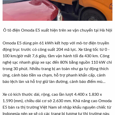
Ô tô điện Omoda E5 xuất hiện trên xe vận chuyển tại Hà Nội​
Omoda E5 dùng pin 61 kWh kết hợp với mô-tơ điện truyền
động trục trước có công suất 204 mã lực. Xe tăng tốc từ 0 -
100 km/giờ mất 7,6 giây, tầm vận hành tối đa 430 km. Công
nghệ sạc nhanh giúp xe sạc đến 80% bằng nguồn 110 kW chỉ
trong 30 phút. Nhiều trang bị an toàn như ga tự động thích
ứng, cảnh báo tiền va chạm, hỗ trợ phanh khẩn cấp, cảnh
báo lệch làn và hỗ trợ giữ làn đường, cảnh báo điểm mù...
Xe có kích thước dài, rộng, cao lần lượt 4.400 x 1.830 x
1.590 (mm), chiều dài cơ sở 2.630 mm. Khả năng cao Omoda
E5 bán ra thị trường Việt Nam sẽ nhập khẩu nguyên chiếc từ
Indonesia nên xe sẽ có các trang bị tương tự thị trường này.