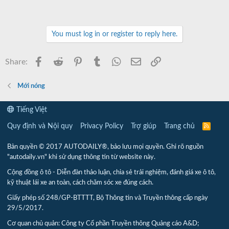
You must log in or register to reply here.
Facebook
Reddit
Pinterest
Tumblr
WhatsApp
Email
Link
Share:
Mới nóng
Tiếng Việt
Quy định và Nội quy
Privacy Policy
Trợ giúp
Trang chủ
R
S
S
Bản quyền © 2017 AUTODAILY®, bảo lưu mọi quyền. Ghi rõ nguồn
"autodaily.vn" khi sử dụng thông tin từ website này.
Cộng đồng ô tô - Diễn đàn thảo luận, chia sẻ trải nghiệm, đánh giá xe ô tô,
kỹ thuật lái xe an toàn, cách chăm sóc xe đúng cách.
Giấy phép số 248/GP-BTTTT, Bộ Thông tin và Truyền thông cấp ngày
29/5/2017.
Cơ quan chủ quản: Công ty Cổ phần Truyền thông Quảng cáo A&D;