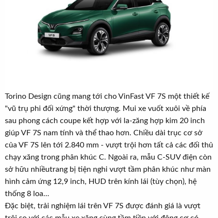
Torino Design cũng mang tới cho VinFast VF 7S một thiết kế
"vũ trụ phi đối xứng" thời thượng. Mui xe vuốt xuôi về phía
sau phong cách coupe kết hợp với la-zăng hợp kim 20 inch
giúp VF 7S nam tính và thể thao hơn. Chiều dài trục cơ sở
của VF 7S lên tới 2.840 mm - vượt trội hơn tất cả các đối thủ
chạy xăng trong phân khúc C. Ngoài ra, mẫu C-SUV điện còn
sở hữu nhiềutrang bị tiện nghi vượt tầm phân khúc như màn
hình cảm ứng 12,9 inch, HUD trên kính lái (tùy chọn), hệ
thống 8 loa…
Đặc biệt, trải nghiệm lái trên VF 7S được đánh giá là vượt