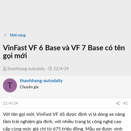
Mới nóng
VinFast VF 6 Base và VF 7 Base có tên
gọi mới
T
N
thanhhang-autodaily
22/4/24
h
g
thanhhang-autodaily
r
à
T
Chuyên gia
e
y
a
b
d
ắ
22/4/24
#1
s
t
t
đ
Với tên gọi mới, VinFast VF 6S được định vị là dòng xe nâng
a
ầ
tầm trải nghiệm gia đình, với nhiều trang bị công nghệ cao
r
u
cấp cùng mức giá chỉ từ 675 triệu đồng. Mẫu xe được vinh