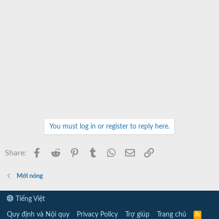
You must log in or register to reply here.
Facebook
Reddit
Pinterest
Tumblr
WhatsApp
Email
Link
Share:
Mới nóng
Tiếng Việt
Quy định và Nội quy
Privacy Policy
Trợ giúp
Trang chủ
R