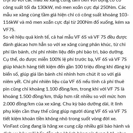
trội so với các mẫu xe xăng cùng tầm tiền với động cơ có
công suất tối đa 130kW, mô men xoắn cực đại 250Nm. Các
mẫu xe xăng cùng tầm giá hiện chỉ có công suất khoảng 103-
116kW và mô men xoắn cực đại từ 200Nm đổ xuống, kém xa
VF7S.
So về hiệu quả kinh tế, cả hai mẫu VF 6S và VF 7S đều được
đánh giácao hơn hẳn so với xe xăng cùng phân khúc, từ chi
phí lăn bánh, chi phí nhiên liệu đến phí bảo trì, bảo dưỡng.
Cụ thể, do được miễn 100% lệ phí trước bạ, VF 6S và VF 7S
giúp khách hàng tiết kiệm đến gần 100 triệu đồng khi đăng ký
biển số, giúp giá lăn bánh chỉ nhỉnh hơn chút ít so với giá
niêm yết. Chi phí nhiên liệu của VF 6S nếu tính cả phí thuê
pin cũng chỉ khoảng 1.100 đồng/km, trong khi với VF 7S là
khoảng 1.500 đồng/km, thấp hơn rất nhiều so với mức hơn
2.000 đồng/km của xe xăng. Chu kỳ bảo dưỡng dài, ít linh
phụ kiện cần thay thế cũng giúp người dùng VF 6S và VF 7S
tiết kiệm khoản tiền không nhỏ trong suốt vòng đời xe.
VinFast cũng đang là hãng xe cung cấp nhiều gói bảo hành và