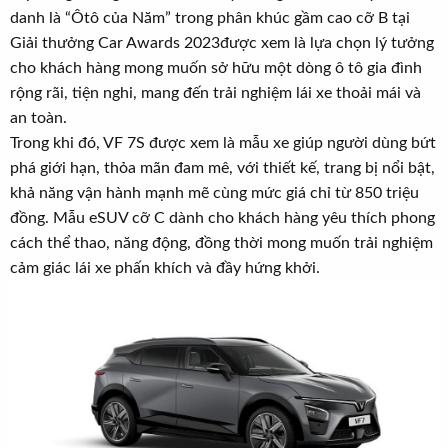
t
danh là “Ôtô của Năm” trong phân khúc gầm cao cỡ B tại
e
Giải thưởng Car Awards 2023được xem là lựa chọn lý tưởng
r
cho khách hàng mong muốn sở hữu một dòng ô tô gia đình
rộng rãi, tiện nghi, mang đến trải nghiệm lái xe thoải mái và
an toàn.
Trong khi đó, VF 7S được xem là mẫu xe giúp người dùng bứt
phá giới hạn, thỏa mãn đam mê, với thiết kế, trang bị nổi bật,
khả năng vận hành mạnh mẽ cùng mức giá chỉ từ 850 triệu
đồng. Mẫu eSUV cỡ C dành cho khách hàng yêu thích phong
cách thể thao, năng động, đồng thời mong muốn trải nghiệm
cảm giác lái xe phấn khích và đầy hứng khởi.