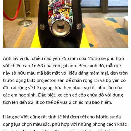
Anh lấy ví dụ, chiều cao yên 755 mm của Motio sẽ phù hợp
với chiều cao 1m53 của con gái anh. Bên cạnh đó, mẫu xe
này sở hữu mẫu mã bắt mắt với kiểu dáng mềm mại, đèn tròn
trước dạng LED projector, sàn để chân rộng rãi và bộ yên có
độ trải rộng về bề ngang, hứa hẹn phục vụ tốt nhu cầu của
các em học sinh. Đặc biệt, xe còn có cốp chứa đồ với dung
tích lên đến 22 lít có thể để vừa 2 chiếc mũ bảo hiểm.
Hãng xe Việt cũng rất tinh tế khi đem tới cho Motio sự đa
dạng lựa chọn màu sắc, phù hợp với những phong cách khác