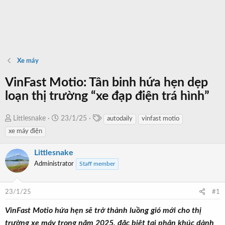
Xe máy
VinFast Motio: Tân binh hứa hẹn dẹp
loạn thị trường “xe đạp điện trá hình”
T
T
N
Littlesnake
23/1/25
autodaily
vinfast motio
a
h
g
xe máy điện
g
r
à
s
e
y
Littlesnake
a
b
Administrator
Staff member
d
ắ
s
t
23/1/25
#1
t
đ
a
ầ
VinFast Motio hứa hẹn sẽ trở thành luồng gió mới cho thị
r
u
trường xe máy trong năm 2025, đặc biệt tại phân khúc dành