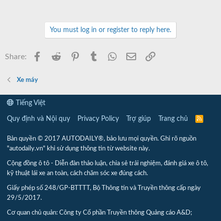
You must log in or register to reply here.
Facebook
Reddit
Pinterest
Tumblr
WhatsApp
Email
Link
Share:
Xe máy
Tiếng Việt
Quy định và Nội quy
Privacy Policy
Trợ giúp
Trang chủ
R
S
S
Bản quyền © 2017 AUTODAILY®, bảo lưu mọi quyền. Ghi rõ nguồn
"autodaily.vn" khi sử dụng thông tin từ website này.
Cộng đồng ô tô - Diễn đàn thảo luận, chia sẻ trải nghiệm, đánh giá xe ô tô,
kỹ thuật lái xe an toàn, cách chăm sóc xe đúng cách.
Giấy phép số 248/GP-BTTTT, Bộ Thông tin và Truyền thông cấp ngày
29/5/2017.
Cơ quan chủ quản: Công ty Cổ phần Truyền thông Quảng cáo A&D;