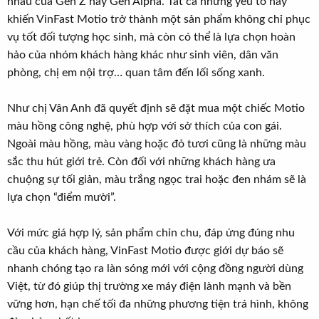
nhau của Gen Z hay Gen Alpha. Tất cả những yếu tố này
khiến VinFast Motio trở thành một sản phẩm không chỉ phục
vụ tốt đối tượng học sinh, mà còn có thể là lựa chọn hoàn
hảo của nhóm khách hàng khác như sinh viên, dân văn
phòng, chị em nội trợ… quan tâm đến lối sống xanh.
Như chị Vân Anh đã quyết định sẽ đặt mua một chiếc Motio
màu hồng công nghệ, phù hợp với sở thích của con gái.
Ngoài màu hồng, màu vàng hoặc đỏ tươi cũng là những màu
sắc thu hút giới trẻ. Còn đối với những khách hàng ưa
chuộng sự tối giản, màu trắng ngọc trai hoặc đen nhám sẽ là
lựa chọn “điểm mười”.
Với mức giá hợp lý, sản phẩm chỉn chu, đáp ứng đúng nhu
cầu của khách hàng, VinFast Motio được giới dự báo sẽ
nhanh chóng tạo ra làn sóng mới với cộng đồng người dùng
Việt, từ đó giúp thị trường xe máy điện lành mạnh và bền
vững hơn, hạn chế tối đa những phương tiện trá hình, không