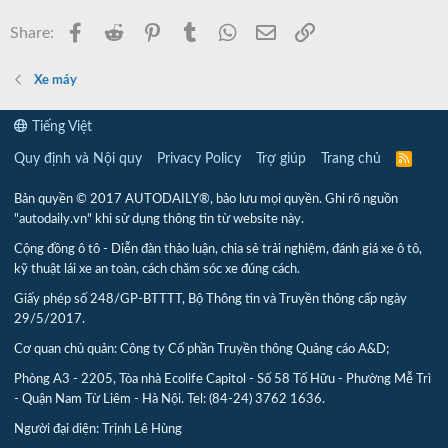
Facebook
Reddit
Pinterest
Tumblr
WhatsApp
Email
Link
Share:
Xe máy
Tiếng Việt
Quy định và Nội quy
Privacy Policy
Trợ giúp
Trang chủ
R
S
S
Bản quyền © 2017 AUTODAILY®, bảo lưu mọi quyền. Ghi rõ nguồn
"autodaily.vn" khi sử dụng thông tin từ website này.
Cộng đồng ô tô - Diễn đàn thảo luận, chia sẻ trải nghiệm, đánh giá xe ô tô,
kỹ thuật lái xe an toàn, cách chăm sóc xe đúng cách.
Giấy phép số 248/GP-BTTTT, Bộ Thông tin và Truyền thông cấp ngày
29/5/2017.
Cơ quan chủ quản: Công ty Cổ phần Truyền thông Quảng cáo A&D;
Phòng A3 - 2205, Tòa nhà Ecolife Capitol - Số 58 Tố Hữu - Phường Mễ Trì
- Quận Nam Từ Liêm - Hà Nội. Tel: (84-24) 3762 1636.
Người đại diện: Trịnh Lê Hùng