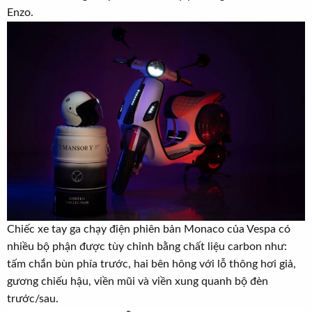
t
Enzo.
e
r
Chiếc xe tay ga chạy điện phiên bản Monaco của Vespa có
nhiều bộ phận được tùy chỉnh bằng chất liệu carbon như:
tấm chắn bùn phía trước, hai bên hông với lỗ thông hơi giả,
gương chiếu hậu, viền mũi và viền xung quanh bộ đèn
trước/sau.