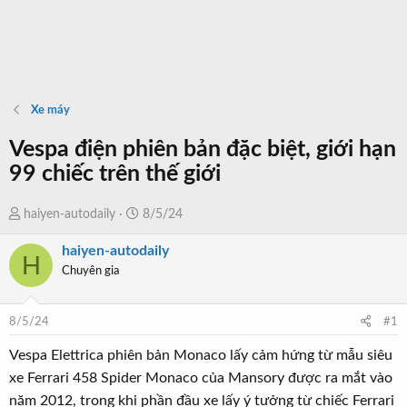
Xe máy
Vespa điện phiên bản đặc biệt, giới hạn
99 chiếc trên thế giới
T
N
haiyen-autodaily
8/5/24
h
g
haiyen-autodaily
r
à
H
Chuyên gia
e
y
a
b
d
ắ
8/5/24
#1
s
t
t
đ
Vespa Elettrica phiên bản Monaco lấy cảm hứng từ mẫu siêu
a
ầ
xe Ferrari 458 Spider Monaco của Mansory được ra mắt vào
r
u
năm 2012, trong khi phần đầu xe lấy ý tưởng từ chiếc Ferrari