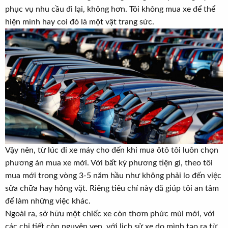
t
phục vụ nhu cầu đi lại, không hơn. Tôi không mua xe để thể
e
hiện mình hay coi đó là một vật trang sức.
r
Vậy nên, từ lúc đi xe máy cho đến khi mua ôtô tôi luôn chọn
phương án mua xe mới. Với bất kỳ phương tiện gì, theo tôi
mua mới trong vòng 3-5 năm hầu như không phải lo đến việc
sửa chữa hay hỏng vặt. Riêng tiêu chí này đã giúp tôi an tâm
để làm những việc khác.
Ngoài ra, sở hữu một chiếc xe còn thơm phức mùi mới, với
các chi tiết còn nguyên vẹn, với lịch sử xe do mình tạo ra từ