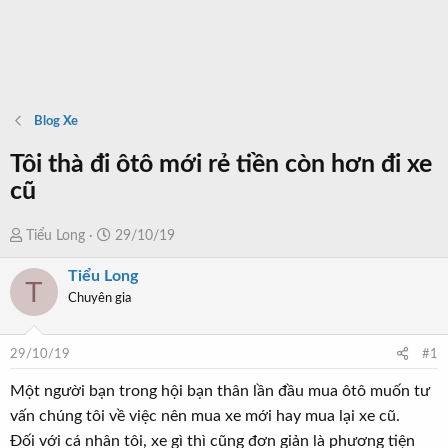
Blog Xe
Tôi thà đi ôtô mới rẻ tiền còn hơn đi xe
cũ
T
N
Tiểu Long
29/10/19
h
g
Tiểu Long
r
à
T
Chuyên gia
e
y
a
b
d
ắ
29/10/19
#1
s
t
t
đ
Một người bạn trong hội bạn thân lần đầu mua ôtô muốn tư
a
ầ
vấn chúng tôi về việc nên mua xe mới hay mua lại xe cũ.
r
u
Đối với cá nhân tôi, xe gì thì cũng đơn giản là phương tiện