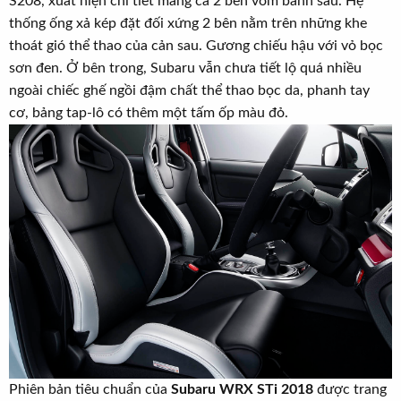
S208, xuất hiện chi tiết mang cá 2 bên vòm bánh sau. Hệ
thống ống xả kép đặt đối xứng 2 bên nằm trên những khe
thoát gió thể thao của cản sau. Gương chiếu hậu với vỏ bọc
sơn đen. Ở bên trong, Subaru vẫn chưa tiết lộ quá nhiều
ngoài chiếc ghế ngồi đậm chất thể thao bọc da, phanh tay
cơ, bảng tap-lô có thêm một tấm ốp màu đỏ.
Phiên bản tiêu chuẩn của
Subaru WRX STi 2018
được trang