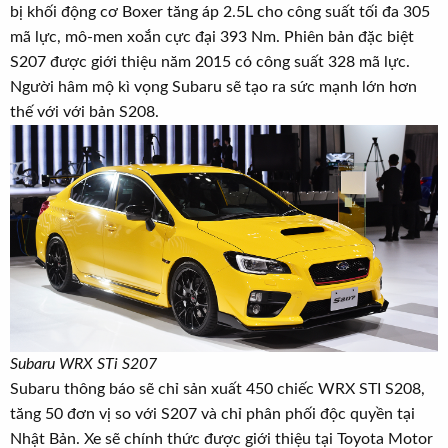
bị khối động cơ Boxer tăng áp 2.5L cho công suất tối đa 305
mã lực, mô-men xoắn cực đại 393 Nm. Phiên bản đặc biệt
S207 được giới thiệu năm 2015 có công suất 328 mã lực.
Người hâm mộ kì vọng Subaru sẽ tạo ra sức mạnh lớn hơn
thế với với bản S208.
Subaru WRX STi S207
Subaru thông báo sẽ chỉ sản xuất 450 chiếc WRX STI S208,
tăng 50 đơn vị so với S207 và chỉ phân phối độc quyền tại
Nhật Bản. Xe sẽ chính thức được giới thiệu tại Toyota Motor