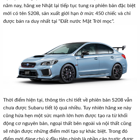
t
năm nay, hãng xe Nhật lại tiếp tục tung ra phiên bản đặc biệt
e
mới có tên S208, sản xuất giới hạn ở mức 450 chiếc và chỉ
r
được bán ra duy nhất tại "Đất nước Mặt Trời mọc".
Thời điểm hiện tại, thông tin chi tiết về phiên bản S208 vẫn
chưa được Subaru tiết lộ quá nhiều. Tuy nhiên hãng xe này
cũng hứa hẹn một sức mạnh lớn hơn được tạo ra từ khối
động cơ nguyên bản, ngoại thất bên ngoài và nội thất cũng
sẽ nhận được những điểm mới tạo sự khác biệt. Trong đó
điểm mới đáng chú ý đầu tiên chính là phần cản trước được