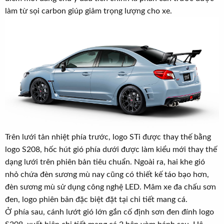
làm từ sọi carbon giúp giảm trọng lượng cho xe.
Trên lưới tản nhiệt phía trước, logo STi được thay thế bằng
logo S208, hốc hút gió phía dưới được làm kiểu mới thay thế
dạng lưới trên phiên bản tiêu chuẩn. Ngoài ra, hai khe gió
nhỏ chứa đèn sương mù nay cũng có thiết kế táo bạo hơn,
đèn sương mù sử dụng công nghệ LED. Mâm xe đa chấu sơn
đen, logo phiên bản đặc biệt đặt tại chi tiết mang cá.
Ở phía sau, cánh lướt gió lớn gắn cố định sơn đen đính logo