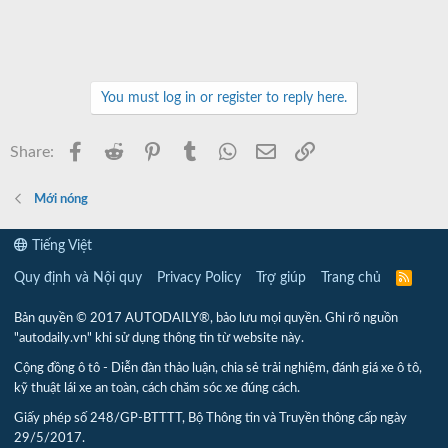
You must log in or register to reply here.
Facebook
Reddit
Pinterest
Tumblr
WhatsApp
Email
Link
Share:
Mới nóng
Tiếng Việt
Quy định và Nội quy
Privacy Policy
Trợ giúp
Trang chủ
R
S
S
Bản quyền © 2017 AUTODAILY®, bảo lưu mọi quyền. Ghi rõ nguồn
"autodaily.vn" khi sử dụng thông tin từ website này.
Cộng đồng ô tô - Diễn đàn thảo luận, chia sẻ trải nghiệm, đánh giá xe ô tô,
kỹ thuật lái xe an toàn, cách chăm sóc xe đúng cách.
Giấy phép số 248/GP-BTTTT, Bộ Thông tin và Truyền thông cấp ngày
29/5/2017.