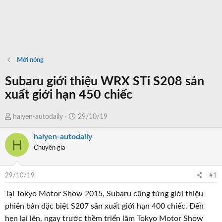
Mới nóng
Subaru giới thiệu WRX STi S208 sản
xuất giới hạn 450 chiếc
T
N
haiyen-autodaily
29/10/19
h
g
haiyen-autodaily
r
à
H
Chuyên gia
e
y
a
b
d
ắ
29/10/19
#1
s
t
t
đ
Tại Tokyo Motor Show 2015, Subaru cũng từng giới thiệu
a
ầ
phiên bản đặc biệt S207 sản xuất giới hạn 400 chiếc. Đến
r
u
hẹn lại lên, ngay trước thềm triển lãm Tokyo Motor Show