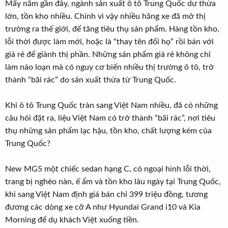
Mấy năm gần đây, ngành sản xuất ô tô Trung Quốc dư thừa
lớn, tồn kho nhiều. Chính vì vậy nhiều hãng xe đã mở thị
trường ra thế giới, để tăng tiêu thụ sản phẩm. Hàng tồn kho,
lỗi thời được làm mới, hoặc là “thay tên đổi họ” rồi bán với
giá rẻ để giành thị phần. Những sản phẩm giá rẻ không chỉ
làm náo loạn mà có nguy cơ biến nhiều thị trường ô tô, trở
thành “bãi rác” do sản xuất thừa từ Trung Quốc.
Khi ô tô Trung Quốc tràn sang Việt Nam nhiều, đã có những
câu hỏi đặt ra, liệu Việt Nam có trở thành “bãi rác”, nơi tiêu
thụ những sản phẩm lạc hậu, tồn kho, chất lượng kém của
Trung Quốc?
New MG5 một chiếc sedan hạng C, có ngoại hình lỗi thời,
trang bị nghèo nàn, ế ẩm và tồn kho lâu ngày tại Trung Quốc,
khi sang Việt Nam định giá bán chỉ 399 triệu đồng, tương
đương các dòng xe cỡ A như Hyundai Grand i10 và Kia
Morning để dụ khách Việt xuống tiền.