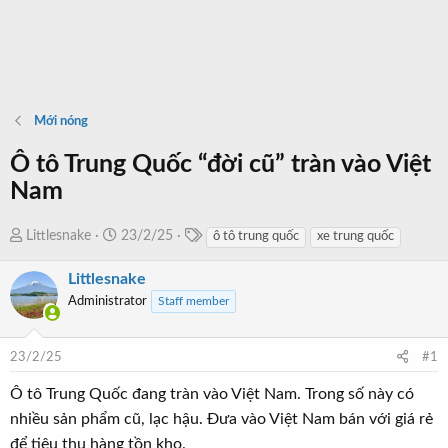
Mới nóng
Ô tô Trung Quốc “đời cũ” tràn vào Việt
Nam
T
T
N
Littlesnake
23/2/25
ô tô trung quốc
xe trung quốc
a
h
g
g
Littlesnake
r
à
s
e
y
Administrator
Staff member
a
b
d
ắ
23/2/25
#1
s
t
t
đ
Ô tô Trung Quốc đang tràn vào Việt Nam. Trong số này có
a
ầ
nhiều sản phẩm cũ, lạc hậu. Đưa vào Việt Nam bán với giá rẻ
r
u
để tiêu thụ hàng tồn kho.