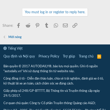
You must log in or register to reply here.
Facebook
Reddit
Pinterest
Tumblr
WhatsApp
Email
Link
Share:
Mới nóng
Tiếng Việt
Quy định và Nội quy
Privacy Policy
Trợ giúp
Trang chủ
R
S
S
Bản quyền © 2017 AUTODAILY®, bảo lưu mọi quyền. Ghi rõ nguồn
"autodaily.vn" khi sử dụng thông tin từ website này.
Cộng đồng ô tô - Diễn đàn thảo luận, chia sẻ trải nghiệm, đánh giá xe ô tô,
kỹ thuật lái xe an toàn, cách chăm sóc xe đúng cách.
Giấy phép số 248/GP-BTTTT, Bộ Thông tin và Truyền thông cấp ngày
29/5/2017.
Cơ quan chủ quản: Công ty Cổ phần Truyền thông Quảng cáo A&D;