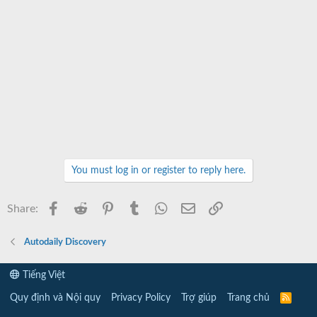
You must log in or register to reply here.
Facebook
Reddit
Pinterest
Tumblr
WhatsApp
Email
Link
Share:
Autodaily Discovery
Tiếng Việt
Quy định và Nội quy
Privacy Policy
Trợ giúp
Trang chủ
R
S