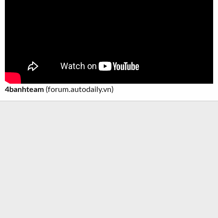
t
e
r
4banhteam
(forum.autodaily.vn)