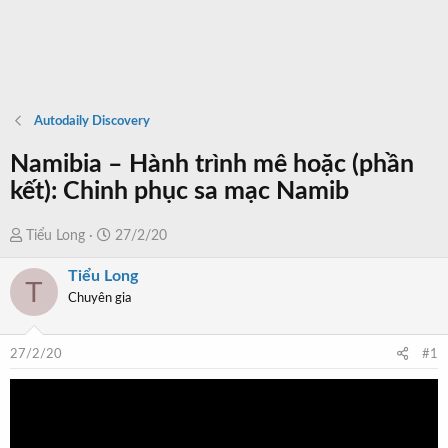
Autodaily Discovery
Namibia – Hành trình mê hoặc (phần
kết): Chinh phục sa mạc Namib
T
N
Tiểu Long
27/2/20
h
g
Tiểu Long
r
à
T
Chuyên gia
e
y
a
b
d
ắ
27/2/20
#1
s
t
t
đ
a
ầ
r
u