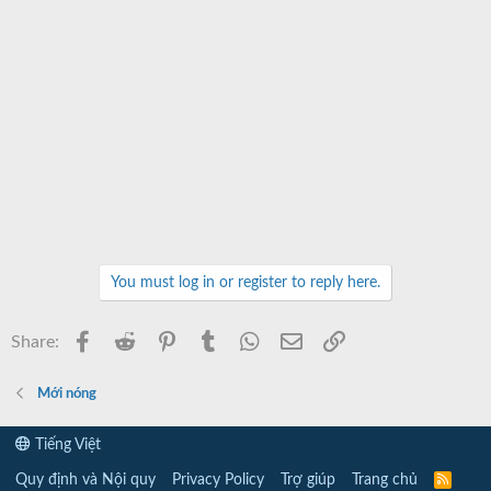
You must log in or register to reply here.
Facebook
Reddit
Pinterest
Tumblr
WhatsApp
Email
Link
Share:
Mới nóng
Tiếng Việt
Quy định và Nội quy
Privacy Policy
Trợ giúp
Trang chủ
R