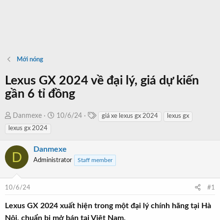
Mới nóng
Lexus GX 2024 về đại lý, giá dự kiến
gần 6 tỉ đồng
T
T
N
Danmexe
10/6/24
giá xe lexus gx 2024
lexus gx
a
h
g
lexus gx 2024
g
r
à
s
e
y
Danmexe
D
a
b
Administrator
Staff member
d
ắ
s
t
10/6/24
#1
t
đ
a
ầ
Lexus GX 2024 xuất hiện trong một đại lý chính hãng tại Hà
r
u
Nội, chuẩn bị mở bán tại Việt Nam.