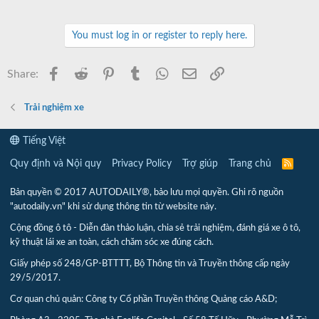
You must log in or register to reply here.
Facebook
Reddit
Pinterest
Tumblr
WhatsApp
Email
Link
Share:
Trải nghiệm xe
Tiếng Việt
Quy định và Nội quy
Privacy Policy
Trợ giúp
Trang chủ
R
S
S
Bản quyền © 2017 AUTODAILY®, bảo lưu mọi quyền. Ghi rõ nguồn
"autodaily.vn" khi sử dụng thông tin từ website này.
Cộng đồng ô tô - Diễn đàn thảo luận, chia sẻ trải nghiệm, đánh giá xe ô tô,
kỹ thuật lái xe an toàn, cách chăm sóc xe đúng cách.
Giấy phép số 248/GP-BTTTT, Bộ Thông tin và Truyền thông cấp ngày
29/5/2017.
Cơ quan chủ quản: Công ty Cổ phần Truyền thông Quảng cáo A&D;