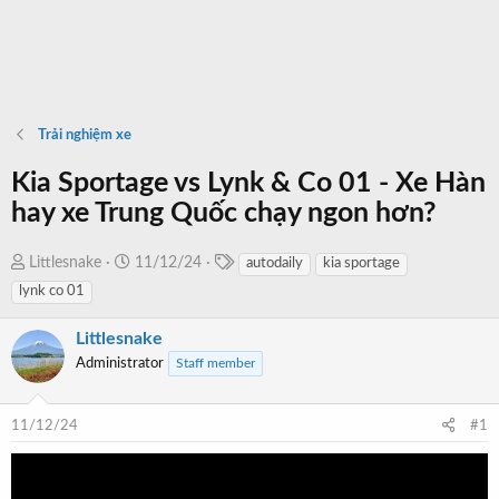
Trải nghiệm xe
Kia Sportage vs Lynk & Co 01 - Xe Hàn
hay xe Trung Quốc chạy ngon hơn?
T
T
N
Littlesnake
11/12/24
autodaily
kia sportage
a
h
g
lynk co 01
g
r
à
s
e
y
Littlesnake
a
b
Administrator
Staff member
d
ắ
s
t
11/12/24
#1
t
đ
a
ầ
r
u