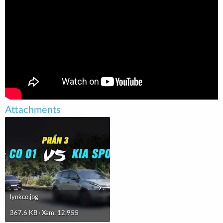
t
e
r
Attachments
lynkco.jpg
367.6 KB · Xem: 12,955