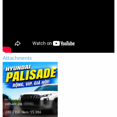
r
u
t
e
r
Attachments
palisade.jpg
280.7 KB · Xem: 15,386