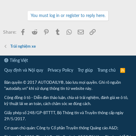
You must log in or register to reply here.
Facebook
Reddit
Pinterest
Tumblr
WhatsApp
Email
Link
Share:
Trải nghiệm xe
Tiếng Việt
Quy định và Nội quy
Privacy Policy
Trợ giúp
Trang chủ
R
S
S
Bản quyền © 2017 AUTODAILY®, bảo lưu mọi quyền. Ghi rõ nguồn
"autodaily.vn" khi sử dụng thông tin từ website này.
Cộng đồng ô tô - Diễn đàn thảo luận, chia sẻ trải nghiệm, đánh giá xe ô tô,
kỹ thuật lái xe an toàn, cách chăm sóc xe đúng cách.
Giấy phép số 248/GP-BTTTT, Bộ Thông tin và Truyền thông cấp ngày
29/5/2017.
Cơ quan chủ quản: Công ty Cổ phần Truyền thông Quảng cáo A&D;