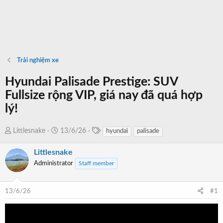
Trải nghiệm xe
Hyundai Palisade Prestige: SUV
Fullsize rộng VIP, giá nay đã quá hợp
lý!
T
T
N
Littlesnake
13/6/26
hyundai
palisade
a
h
g
g
Littlesnake
r
à
s
e
y
Administrator
Staff member
a
b
d
ắ
13/6/26
#1
s
t
t
đ
a
ầ