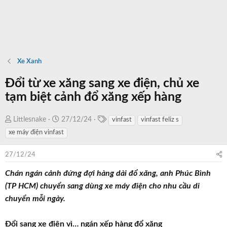
Xe Xanh
Đổi từ xe xăng sang xe điện, chủ xe
tạm biệt cảnh đổ xăng xếp hàng
T
T
N
Littlesnake
27/12/24
vinfast
vinfast feliz s
a
h
g
xe máy điện vinfast
g
r
à
s
e
y
27/12/24
a
b
Chán ngán cảnh đứng đợi hàng dài đổ xăng, anh Phúc Bình
d
ắ
(TP HCM) chuyển sang dùng xe máy điện cho nhu cầu di
s
t
t
đ
chuyển mỗi ngày.
a
ầ
r
u
Đổi sang xe điện vì… ngán xếp hàng đổ xăng