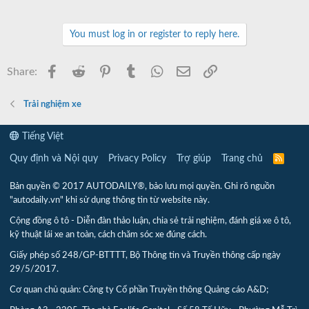
You must log in or register to reply here.
Facebook
Reddit
Pinterest
Tumblr
WhatsApp
Email
Link
Share:
Trải nghiệm xe
Tiếng Việt
Quy định và Nội quy
Privacy Policy
Trợ giúp
Trang chủ
R
S
S
Bản quyền © 2017 AUTODAILY®, bảo lưu mọi quyền. Ghi rõ nguồn
"autodaily.vn" khi sử dụng thông tin từ website này.
Cộng đồng ô tô - Diễn đàn thảo luận, chia sẻ trải nghiệm, đánh giá xe ô tô,
kỹ thuật lái xe an toàn, cách chăm sóc xe đúng cách.
Giấy phép số 248/GP-BTTTT, Bộ Thông tin và Truyền thông cấp ngày
29/5/2017.
Cơ quan chủ quản: Công ty Cổ phần Truyền thông Quảng cáo A&D;