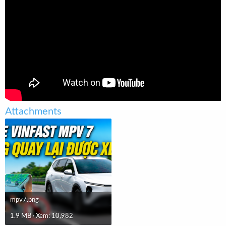
t
e
r
Attachments
mpv7.png
1.9 MB · Xem: 10,982