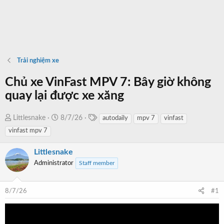
Trải nghiệm xe
Chủ xe VinFast MPV 7: Bây giờ không
quay lại được xe xăng
T
T
N
Littlesnake
8/7/26
autodaily
mpv 7
vinfast
a
h
g
vinfast mpv 7
g
r
à
s
e
y
Littlesnake
a
b
Administrator
Staff member
d
ắ
s
t
8/7/26
#1
t
đ
a
ầ
r
u