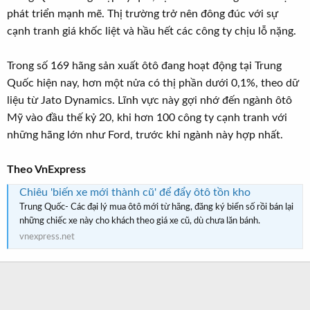
phát triển mạnh mẽ. Thị trường trở nên đông đúc với sự
cạnh tranh giá khốc liệt và hầu hết các công ty chịu lỗ nặng.
Trong số 169 hãng sản xuất ôtô đang hoạt động tại Trung
Quốc hiện nay, hơn một nửa có thị phần dưới 0,1%, theo dữ
liệu từ Jato Dynamics. Lĩnh vực này gợi nhớ đến ngành ôtô
Mỹ vào đầu thế kỷ 20, khi hơn 100 công ty cạnh tranh với
những hãng lớn như Ford, trước khi ngành này hợp nhất.
Theo VnExpress
Chiêu 'biến xe mới thành cũ' để đẩy ôtô tồn kho
Trung Quốc- Các đại lý mua ôtô mới từ hãng, đăng ký biển số rồi bán lại
những chiếc xe này cho khách theo giá xe cũ, dù chưa lăn bánh.
vnexpress.net