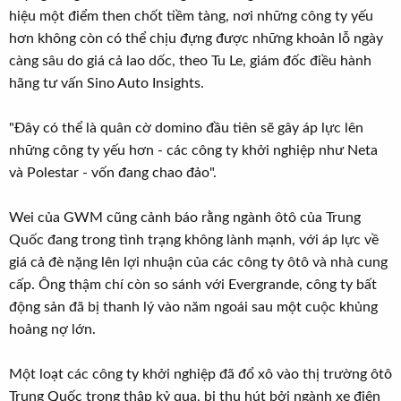
hiệu một điểm then chốt tiềm tàng, nơi những công ty yếu
hơn không còn có thể chịu đựng được những khoản lỗ ngày
càng sâu do giá cả lao dốc, theo Tu Le, giám đốc điều hành
hãng tư vấn Sino Auto Insights.
"Đây có thể là quân cờ domino đầu tiên sẽ gây áp lực lên
những công ty yếu hơn - các công ty khởi nghiệp như Neta
và Polestar - vốn đang chao đảo".
Wei của GWM cũng cảnh báo rằng ngành ôtô của Trung
Quốc đang trong tình trạng không lành mạnh, với áp lực về
giá cả đè nặng lên lợi nhuận của các công ty ôtô và nhà cung
cấp. Ông thậm chí còn so sánh với Evergrande, công ty bất
động sản đã bị thanh lý vào năm ngoái sau một cuộc khủng
hoảng nợ lớn.
Một loạt các công ty khởi nghiệp đã đổ xô vào thị trường ôtô
Trung Quốc trong thập kỷ qua, bị thu hút bởi ngành xe điện