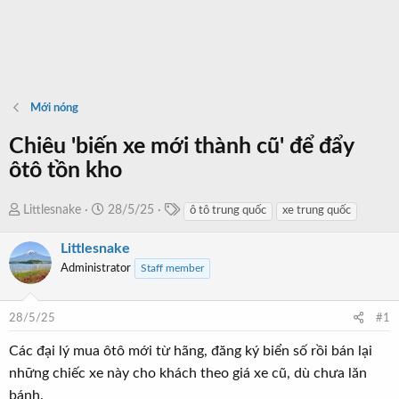
Mới nóng
Chiêu 'biến xe mới thành cũ' để đẩy
ôtô tồn kho
T
T
N
Littlesnake
28/5/25
ô tô trung quốc
xe trung quốc
a
h
g
g
Littlesnake
r
à
s
e
y
Administrator
Staff member
a
b
d
ắ
28/5/25
#1
s
t
t
đ
Các đại lý mua ôtô mới từ hãng, đăng ký biển số rồi bán lại
a
ầ
những chiếc xe này cho khách theo giá xe cũ, dù chưa lăn
r
u
bánh.