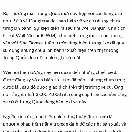
t
e
Bộ Thương mại Trung Quốc mới đây họp với các hãng ôtô
r
như BYD và Dongfeng để thảo luận về xe cũ nhưng chưa
từng lăn bánh. Sự kiện diễn ra sau khi Wei Jianjun, Chủ tịch
Great Wall Motor (GWM), cho biết trong một cuộc phỏng
vấn với
Sina Finance
tuần trước rằng hiện tượng "xe đã qua
sử dụng nhưng chưa lăn bánh" xuất hiện trên thị trường
Trung Quốc do cuộc chiến giá kéo dài.
Wei nói hiện tượng này liên quan đến những chiếc xe đã
được đăng ký và có biển số - tức đã bán - nhưng chưa từng
được lái, sau đó được giao dịch trên thị trường xe cũ. Ông
nói rằng ít nhất 3.000-4.000 nhà cung cấp trên các nền tảng
xe cũ ở Trung Quốc đang bán loại xe này.
Nguồn tin cũng cho biết chiến thuật này được xem là
phương pháp tiềm năng trong ngành để các nhà sản xuất và
đại lý ôtô hỗ trợ doanh số xe mới khi họ cố gắng đạt được