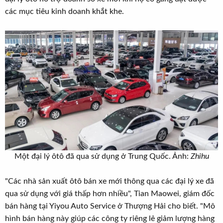
các mục tiêu kinh doanh khắt khe.
Một đại lý ôtô đã qua sử dụng ở Trung Quốc. Ảnh:
Zhihu
"Các nhà sản xuất ôtô bán xe mới thông qua các đại lý xe đã
qua sử dụng với giá thấp hơn nhiều", Tian Maowei, giám đốc
bán hàng tại Yiyou Auto Service ở Thượng Hải cho biết. "Mô
hình bán hàng này giúp các công ty riêng lẻ giảm lượng hàng