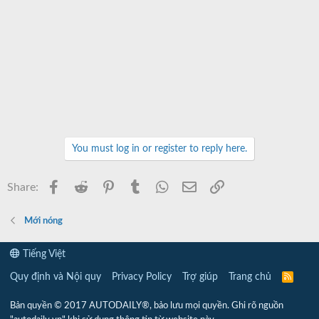
You must log in or register to reply here.
Facebook
Reddit
Pinterest
Tumblr
WhatsApp
Email
Link
Share:
Mới nóng
Tiếng Việt
Quy định và Nội quy
Privacy Policy
Trợ giúp
Trang chủ
R
S
S
Bản quyền © 2017 AUTODAILY®, bảo lưu mọi quyền. Ghi rõ nguồn