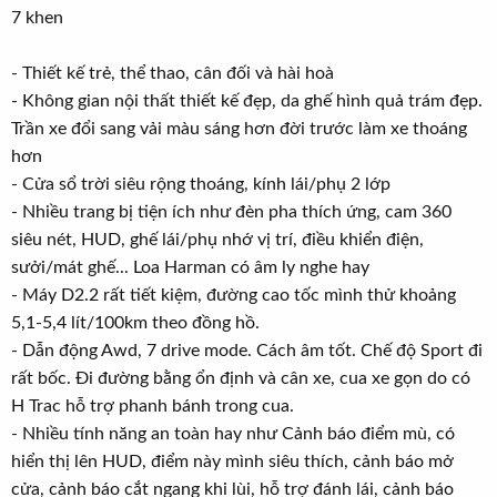
e
7 khen
r
- Thiết kế trẻ, thể thao, cân đối và hài hoà
- Không gian nội thất thiết kế đẹp, da ghế hình quả trám đẹp.
Trần xe đổi sang vải màu sáng hơn đời trước làm xe thoáng
hơn
- Cửa sổ trời siêu rộng thoáng, kính lái/phụ 2 lớp
- Nhiều trang bị tiện ích như đèn pha thích ứng, cam 360
siêu nét, HUD, ghế lái/phụ nhớ vị trí, điều khiển điện,
sưởi/mát ghế... Loa Harman có âm ly nghe hay
- Máy D2.2 rất tiết kiệm, đường cao tốc mình thử khoảng
5,1-5,4 lít/100km theo đồng hồ.
- Dẫn động Awd, 7 drive mode. Cách âm tốt. Chế độ Sport đi
rất bốc. Đi đường bằng ổn định và cân xe, cua xe gọn do có
H Trac hỗ trợ phanh bánh trong cua.
- Nhiều tính năng an toàn hay như Cảnh báo điểm mù, có
hiển thị lên HUD, điểm này mình siêu thích, cảnh báo mở
cửa, cảnh báo cắt ngang khi lùi, hỗ trợ đánh lái, cảnh báo