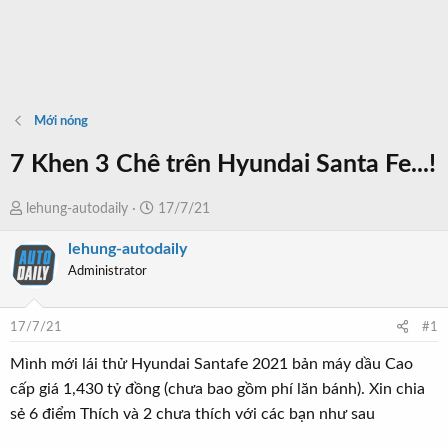
Mới nóng
7 Khen 3 Chê trên Hyundai Santa Fe...!
T
N
lehung-autodaily
17/7/21
h
g
lehung-autodaily
r
à
Administrator
e
y
a
b
d
ắ
17/7/21
#1
s
t
t
đ
Mình mới lái thử Hyundai Santafe 2021 bản máy dầu Cao
a
ầ
cấp giá 1,430 tỷ đồng (chưa bao gồm phí lăn bánh). Xin chia
r
u
sẻ 6 điểm Thích và 2 chưa thích với các bạn như sau
t