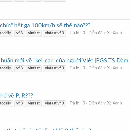
 chín" hết ga 100km/h sẽ thế nào???
Trả lời: 0
Diễn đàn:
Xe Xanh
todaily
vf
3
vinfast
vinfast
vf
3
p chuẩn mới về "kei-car" của người Việt |PGS.TS Đà
Trả lời: 0
Diễn đàn:
Xe Xanh
todaily
vf
3
vinfast
vinfast
vf
3
thể về P, R???
Trả lời: 0
Diễn đàn:
Xe Xanh
todaily
vf
3
vinfast
vinfast
vf
3