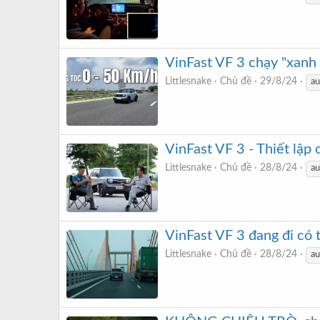
VinFast VF 3 chạy "xanh
Littlesnake
Chủ đề
29/8/24
au
VinFast VF 3 - Thiết lậ
Littlesnake
Chủ đề
28/8/24
au
VinFast VF 3 đang đi có 
Littlesnake
Chủ đề
28/8/24
au