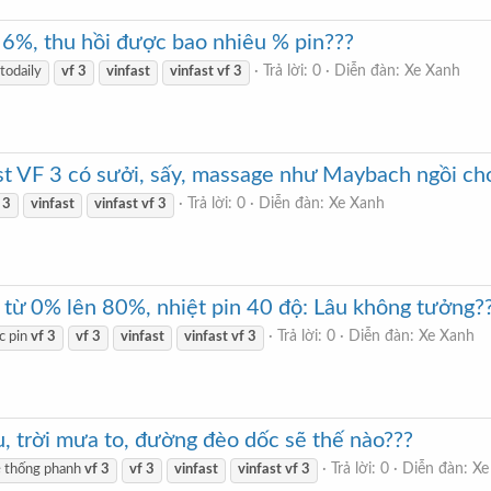
 6%, thu hồi được bao nhiêu % pin???
Trả lời: 0
Diễn đàn:
Xe Xanh
todaily
vf
3
vinfast
vinfast
vf
3
ast VF 3 có sưởi, sấy, massage như Maybach ngồi 
Trả lời: 0
Diễn đàn:
Xe Xanh
3
vinfast
vinfast
vf
3
 từ 0% lên 80%, nhiệt pin 40 độ: Lâu không tưởng?
Trả lời: 0
Diễn đàn:
Xe Xanh
c pin
vf
3
vf
3
vinfast
vinfast
vf
3
, trời mưa to, đường đèo dốc sẽ thế nào???
Trả lời: 0
Diễn đàn:
Xe
 thống phanh
vf
3
vf
3
vinfast
vinfast
vf
3