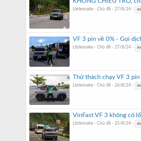
KHÔNG CHIÊU TRÒ, chạy 
Littlesnake
Chủ đề
27/8/24
au
VF 3 pin về 0% - Gọi dịch
Littlesnake
Chủ đề
27/8/24
au
Thử thách chạy VF 3 pin
Littlesnake
Chủ đề
26/8/24
au
VinFast VF 3 không có lố
Littlesnake
Chủ đề
25/8/24
au