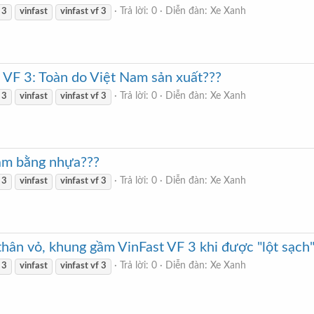
Trả lời: 0
Diễn đàn:
Xe Xanh
3
vinfast
vinfast
vf
3
st VF 3: Toàn do Việt Nam sản xuất???
Trả lời: 0
Diễn đàn:
Xe Xanh
3
vinfast
vinfast
vf
3
làm bằng nhựa???
Trả lời: 0
Diễn đàn:
Xe Xanh
3
vinfast
vinfast
vf
3
ân vỏ, khung gầm VinFast VF 3 khi được "lột sạch
Trả lời: 0
Diễn đàn:
Xe Xanh
3
vinfast
vinfast
vf
3