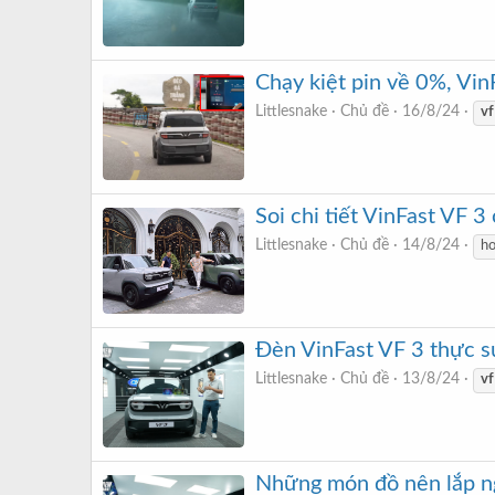
Chạy kiệt pin về 0%, Vin
Littlesnake
Chủ đề
16/8/24
vf
Soi chi tiết VinFast VF 
Littlesnake
Chủ đề
14/8/24
ho
Đèn VinFast VF 3 thực sự
Littlesnake
Chủ đề
13/8/24
vf
Những món đồ nên lắp ng