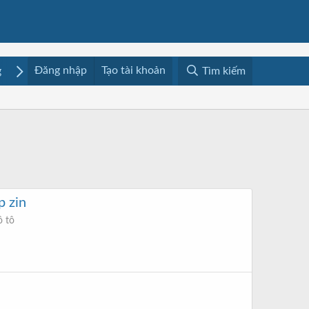
Đăng nhập
Tạo tài khoản
g
Mua bán
Media
Resources
Tìm kiếm
p zin
ô tô