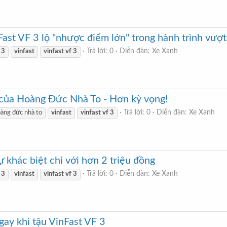
Fast VF 3 lộ "nhược điểm lớn" trong hành trình vượ
Trả lời: 0
Diễn đàn:
Xe Xanh
3
vinfast
vinfast
vf
3
3 của Hoàng Đức Nhà To - Hơn kỳ vọng!
Trả lời: 0
Diễn đàn:
Xe Xanh
àng đức nhà to
vinfast
vinfast
vf
3
 khác biệt chỉ với hơn 2 triệu đồng
Trả lời: 0
Diễn đàn:
Xe Xanh
3
vinfast
vinfast
vf
3
ay khi tậu VinFast VF 3