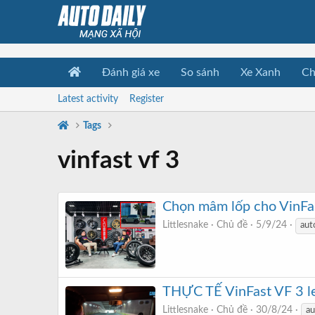
Đánh giá xe
So sánh
Xe Xanh
Ch
Latest activity
Register
Tags
vinfast vf 3
Chọn mâm lốp cho VinFas
Littlesnake
Chủ đề
5/9/24
aut
THỰC TẾ VinFast VF 3 le
Littlesnake
Chủ đề
30/8/24
au