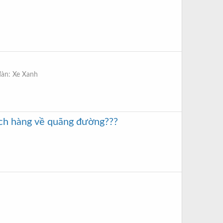
đàn:
Xe Xanh
hách hàng về quãng đường???