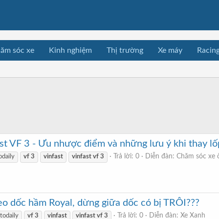
ăm sóc xe
Kinh nghiệm
Thị trường
Xe máy
Racin
t VF 3 - Ưu nhược điểm và những lưu ý khi thay lố
Trả lời: 0
Diễn đàn:
Chăm sóc xe 
odaily
vf
3
vinfast
vinfast
vf
3
o dốc hầm Royal, dừng giữa dốc có bị TRÔI???
Trả lời: 0
Diễn đàn:
Xe Xanh
todaily
vf
3
vinfast
vinfast
vf
3