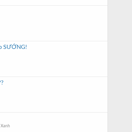
cho SƯỚNG!
??
 Xanh