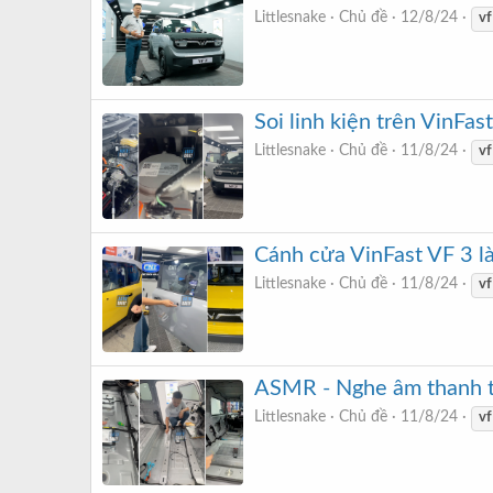
Littlesnake
Chủ đề
12/8/24
vf
Soi linh kiện trên VinFa
Littlesnake
Chủ đề
11/8/24
vf
Cánh cửa VinFast VF 3 
Littlesnake
Chủ đề
11/8/24
vf
ASMR - Nghe âm thanh th
Littlesnake
Chủ đề
11/8/24
vf