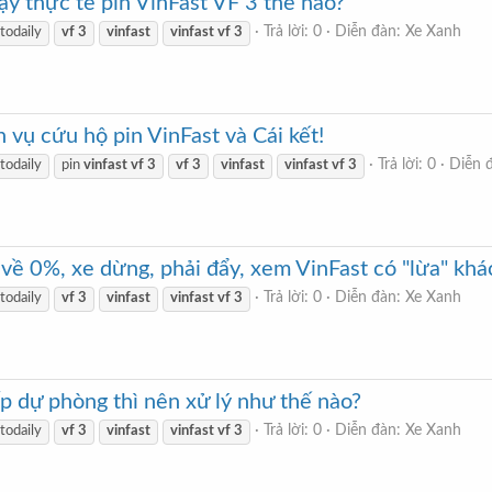
thực tế pin VinFast VF 3 thế nào?
Trả lời: 0
Diễn đàn:
Xe Xanh
todaily
vf
3
vinfast
vinfast
vf
3
 vụ cứu hộ pin VinFast và Cái kết!
Trả lời: 0
Diễn 
todaily
pin
vinfast
vf
3
vf
3
vinfast
vinfast
vf
3
 về 0%, xe dừng, phải đẩy, xem VinFast có "lừa" k
Trả lời: 0
Diễn đàn:
Xe Xanh
todaily
vf
3
vinfast
vinfast
vf
3
p dự phòng thì nên xử lý như thế nào?
Trả lời: 0
Diễn đàn:
Xe Xanh
todaily
vf
3
vinfast
vinfast
vf
3