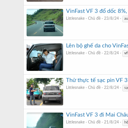
VinFast VF 3 đổ dốc 8%,
Littlesnake
Chủ đề
23/8/24
au
Lên bộ ghế da cho VinF
Littlesnake
Chủ đề
22/8/24
vf
Thử thực tế sạc pin VF 3
Littlesnake
Chủ đề
22/8/24
sạ
VinFast VF 3 đi Mai Châu
Littlesnake
Chủ đề
21/8/24
hệ