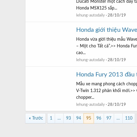
Ducati Monster một cách đầy t
Honda MSX125 sắp...
lehung-autodaily
28/10/19
Honda giới thiệu Wav
Honda vừa giới thiệu mẫu Wave 1
– Một cho Tất cả”.>> Honda Fu
cao...
lehung-autodaily
28/10/19
Honda Fury 2013 đầu t
Mẫu xe mang phong cách chopper
V-Twin 1.312 phân khối mới.>>
chopper...
lehung-autodaily
28/10/19
Trước
1
…
93
94
95
96
97
…
110