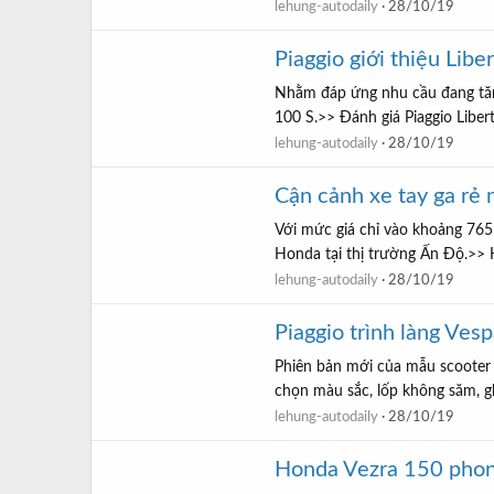
lehung-autodaily
28/10/19
Piaggio giới thiệu Libe
Nhằm đáp ứng nhu cầu đang tăng 
100 S.>> Đánh giá Piaggio Libert
lehung-autodaily
28/10/19
Cận cảnh xe tay ga rẻ
Với mức giá chỉ vào khoảng 765
Honda tại thị trường Ấn Độ.>> H
lehung-autodaily
28/10/19
Piaggio trình làng Ves
Phiên bản mới của mẫu scooter 
chọn màu sắc, lốp không săm, gh
lehung-autodaily
28/10/19
Honda Vezra 150 phon