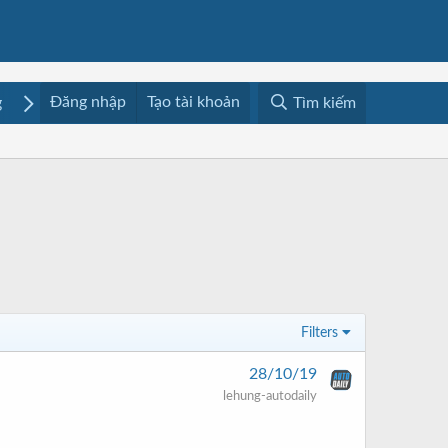
Đăng nhập
Tạo tài khoản
g
Mua bán
Media
Resources
Tìm kiếm
Filters
28/10/19
lehung-autodaily