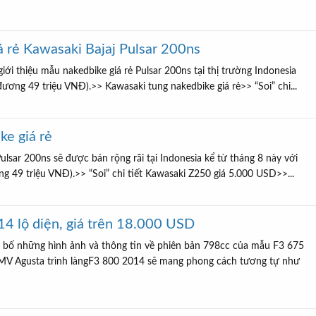
á rẻ Kawasaki Bajaj Pulsar 200ns
iới thiệu mẫu nakedbike giá rẻ Pulsar 200ns tại thị trường Indonesia
ơng 49 triệu VNĐ).>> Kawasaki tung nakedbike giá rẻ>> “Soi” chi...
ke giá rẻ
lsar 200ns sẽ được bán rộng rãi tại Indonesia kể từ tháng 8 này với
 49 triệu VNĐ).>> “Soi” chi tiết Kawasaki Z250 giá 5.000 USD>>...
4 lộ diện, giá trên 18.000 USD
 bố những hình ảnh và thông tin về phiên bản 798cc của mẫu F3 675
 MV Agusta trình làngF3 800 2014 sẽ mang phong cách tương tự như