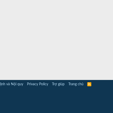
ịnh và Nội quy
Privacy Policy
Trợ giúp
Trang chủ
R
S
S