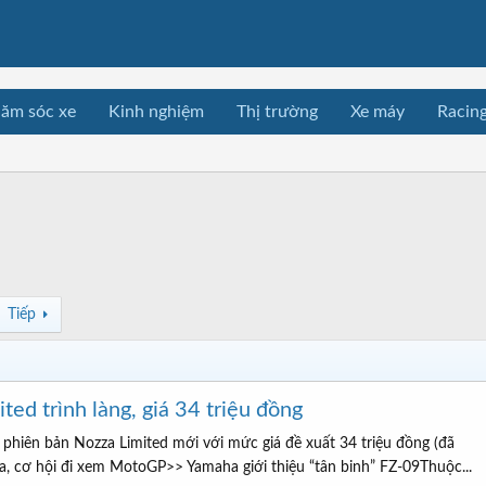
ăm sóc xe
Kinh nghiệm
Thị trường
Xe máy
Racin
Tiếp
ed trình làng, giá 34 triệu đồng
 phiên bản Nozza Limited mới với mức giá đề xuất 34 triệu đồng (đã
 cơ hội đi xem MotoGP>> Yamaha giới thiệu “tân binh” FZ-09Thuộc...