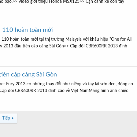
áo bạo.>> Video giới thiệu Honda MSX125>> Cận cảnh xe côn tay
e 110 hoàn toàn mới
10 hoàn toàn mới tại thị trường Malaysia với khẩu hiệu “One for All
ry 2013 đầu tiên cập cảng Sài Gòn>> Cặp đôi CBR600RR 2013 đỉnh
iên cập cảng Sài Gòn
 Fury 2013 có những thay đổi như niềng và tay lái sơn đen, động cơ
 Cặp đôi CBR600RR 2013 đỉnh cao về Việt NamMang hình ảnh chiếc
Tiếp