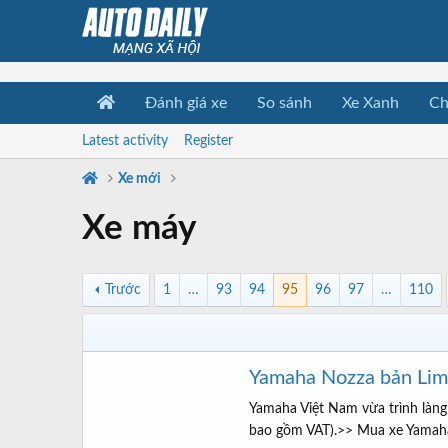
Đánh giá xe
So sánh
Xe Xanh
Ch
Latest activity
Register
Xe mới
Xe máy
Trước
1
…
93
94
95
96
97
…
110
Yamaha Nozza bản Limit
Yamaha Việt Nam vừa trình làng
bao gồm VAT).>> Mua xe Yamaha,