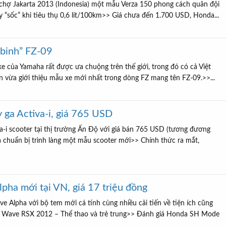
chợ Jakarta 2013 (Indonesia) một mẫu Verza 150 phong cách quân đội
 “sốc” khi tiêu thụ 0,6 lít/100km>> Giá chưa đến 1.700 USD, Honda...
 binh” FZ-09
e của Yamaha rất được ưa chuộng trên thế giới, trong đó có cả Việt
 vừa giới thiệu mẫu xe mới nhất trong dòng FZ mang tên FZ-09.>>...
y ga Activa-i, giá 765 USD
a-i scooter tại thị trường Ấn Độ với giá bán 765 USD (tương đương
 chuẩn bị trình làng một mẫu scooter mới>> Chính thức ra mắt,
ha mới tại VN, giá 17 triệu đồng
 Alpha với bộ tem mới cá tính cùng nhiều cải tiến về tiện ích cũng
a Wave RSX 2012 – Thể thao và trẻ trung>> Đánh giá Honda SH Mode