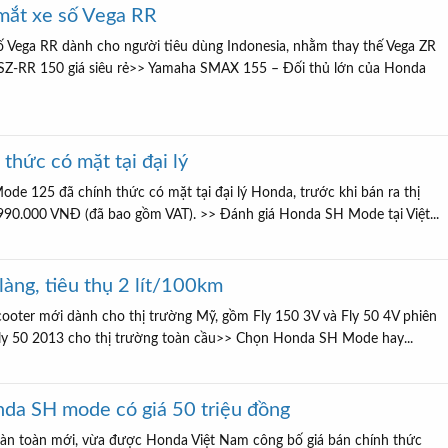
mắt xe số Vega RR
ố Vega RR dành cho người tiêu dùng Indonesia, nhằm thay thế Vega ZR
u SZ-RR 150 giá siêu rẻ>> Yamaha SMAX 155 – Đối thủ lớn của Honda
hức có mặt tại đại lý
de 125 đã chính thức có mặt tại đại lý Honda, trước khi bán ra thị
.990.000 VNĐ (đã bao gồm VAT). >> Đánh giá Honda SH Mode tại Việt...
làng, tiêu thụ 2 lít/100km
scooter mới dành cho thị trường Mỹ, gồm Fly 150 3V và Fly 50 4V phiên
Fly 50 2013 cho thị trường toàn cầu>> Chọn Honda SH Mode hay...
nda SH mode có giá 50 triệu đồng
àn toàn mới, vừa được Honda Việt Nam công bố giá bán chính thức