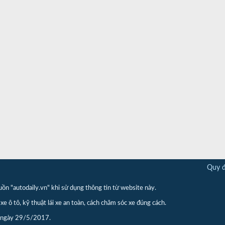
Quy đ
"autodaily.vn" khi sử dụng thông tin từ website này.
xe ô tô, kỹ thuật lái xe an toàn, cách chăm sóc xe đúng cách.
p ngày 29/5/2017.