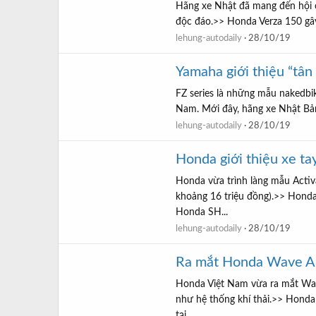
Hãng xe Nhật đã mang đến hội 
độc đáo.>> Honda Verza 150 gây
lehung-autodaily
28/10/19
Yamaha giới thiệu “tân
FZ series là những mẫu nakedbik
Nam. Mới đây, hãng xe Nhật Bản
lehung-autodaily
28/10/19
Honda giới thiệu xe ta
Honda vừa trình làng mẫu Activ
khoảng 16 triệu đồng).>> Honda
Honda SH...
lehung-autodaily
28/10/19
Ra mắt Honda Wave Alp
Honda Việt Nam vừa ra mắt Wave
như hệ thống khí thải.>> Hond
tại...