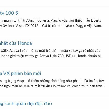
rty 100 S
mạnh tại thị trường Indonesia, Piaggio vừa giới thiệu mẫu Liberty
y 3V i.e>> Vespa PX 2012 – Giá trị của tình yêu>> Piaggio Việt Nam...
 nhất của Honda
 USD, Activa-i vừa mới ra mắt trở thành mẫu xe tay ga rẻ nhất của
onda giới thiệu xe tay ga Activa-i, giá 730 USD>> Honda chuẩn bị...
pa VX phiên bản mới
sang trọng Vespa có thêm những tính năng như phanh đĩa trước, tùy
ế ngồi màu be..vừa ra mắt tại Ấn Độ, trước khi chính thức bán trên...
g cách quân đội độc đáo