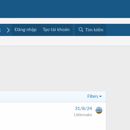
Đăng nhập
Tạo tài khoản
g
Mua bán
Media
Resources
Tìm kiếm
Filters
31/8/24
Littlesnake