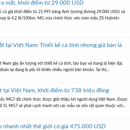
a mắt, khởi điểm từ 29.000 USD
 có giá khởi điểm từ 21.995 bảng Anh (tương đương 29.000 USD) và
t hợp là 4,2 lít/100km. MG vừa chính thức vén màn mẫu ZS Hybrid+
t tại Việt Nam: Thiết kế cá tính nhưng giá bán là
Nam gây ấn tượng với thiết kế cá tính, táo bạo và trang bị hiện đại.
đoán lại đang là yếu tố khiến nhiều người băn khoăn. Tai thị...
 tại Việt Nam, khởi điểm từ 738 triệu đồng
ốc MG7 đã chính thức được giới thiệu tới người dùng Việt Nam. Được
ỡ D, MG7 sẽ phải cạnh tranh với các mẫu xe vốn rất quen thuộc với...
p nhanh nhất thế giới có giá 475.000 USD