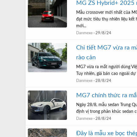
MG ZS Hybrid+ 2025 r
Mẫu crossover mới nhất của MG
đạt mức tiêu thụ nhiên liệu kế
mới...
Danmexe
29/8/24
Chi tiết MG7 vừa ra mắ
rào cản
MG7 vừa ra mắt người dùng Việt 
Tuy nhiên, giá bán cao ngoài dự 
Danmexe
28/8/24
MG7 chính thức ra mắt
Ngày 28/8, mẫu sedan Trung Qu
định vị trong phân khúc sedan c
Danmexe
28/8/24
Đây là mẫu xe bọc thé