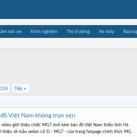
ăm sóc xe
Kinh nghiệm
Thị trường
Xe máy
Racin
228
Tiếp
đồ Việt Nam không trọn vẹn
video giới thiệu chiếc MG7 mới kèm bản đồ Việt Nam thiếu tỉnh Hà
ới thiệu về mẫu sedan cỡ D - MG7 - của trang fanpage chính thức MG