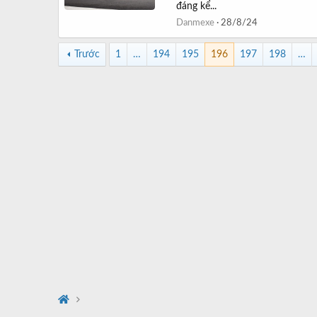
đáng kể...
Danmexe
28/8/24
Trước
1
…
194
195
196
197
198
…