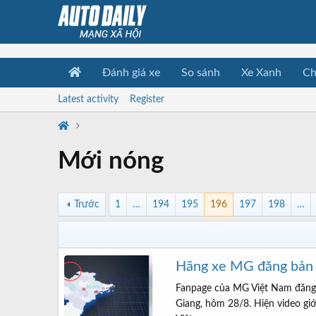
Đánh giá xe
So sánh
Xe Xanh
Ch
Latest activity
Register
Mới nóng
Trước
1
…
194
195
196
197
198
…
Hãng xe MG đăng bản 
Fanpage của MG Việt Nam đăng 
Giang, hôm 28/8. Hiện video gi