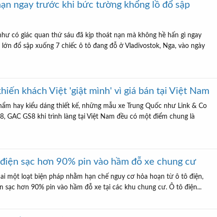
nạn ngay trước khi bức tường khổng lồ đổ sập
ư có giác quan thứ sáu đã kịp thoát nạn mà không hề hấn gì ngay
lớn đổ sập xuống 7 chiếc ô tô đang đỗ ở Vladivostok, Nga, vào ngày
iến khách Việt 'giật mình' vì giá bán tại Việt Nam
hẩm hay kiểu dáng thiết kế, những mẫu xe Trung Quốc như Link & Co
, GAC GS8 khi trình làng tại Việt Nam đều có một điểm chung là
điện sạc hơn 90% pin vào hầm đỗ xe chung cư
hai một loạt biện pháp nhằm hạn chế nguy cơ hỏa hoạn từ ô tô điện,
ện sạc hơn 90% pin vào hầm đỗ xe tại các khu chung cư. Ô tô điện...