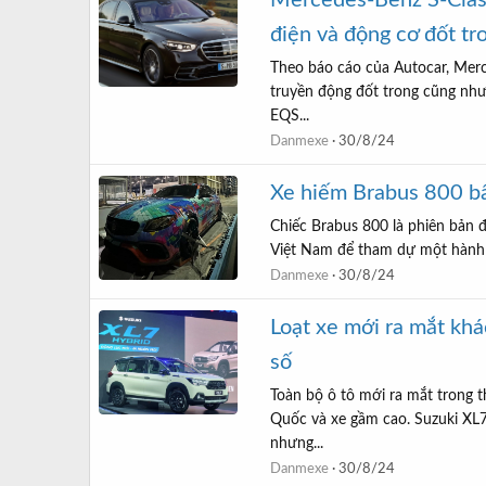
Mercedes-Benz S-Class
điện và động cơ đốt tr
Theo báo cáo của Autocar, Merc
truyền động đốt trong cũng như
EQS...
Danmexe
30/8/24
Xe hiếm Brabus 800 bấ
Chiếc Brabus 800 là phiên bản
Việt Nam để tham dự một hành tr
Danmexe
30/8/24
Loạt xe mới ra mắt khá
số
Toàn bộ ô tô mới ra mắt trong t
Quốc và xe gầm cao. Suzuki XL7
nhưng...
Danmexe
30/8/24