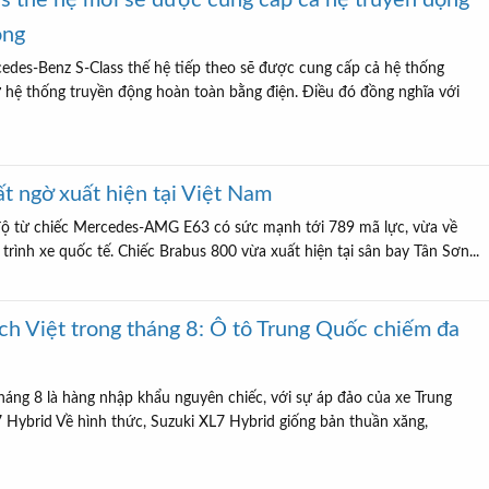
 thế hệ mới sẽ được cung cấp cả hệ truyền động
ong
edes-Benz S-Class thế hệ tiếp theo sẽ được cung cấp cả hệ thống
 hệ thống truyền động hoàn toàn bằng điện. Điều đó đồng nghĩa với
t ngờ xuất hiện tại Việt Nam
 độ từ chiếc Mercedes-AMG E63 có sức mạnh tới 789 mã lực, vừa về
ình xe quốc tế. Chiếc Brabus 800 vừa xuất hiện tại sân bay Tân Sơn...
ch Việt trong tháng 8: Ô tô Trung Quốc chiếm đa
háng 8 là hàng nhập khẩu nguyên chiếc, với sự áp đảo của xe Trung
 Hybrid Về hình thức, Suzuki XL7 Hybrid giống bản thuần xăng,