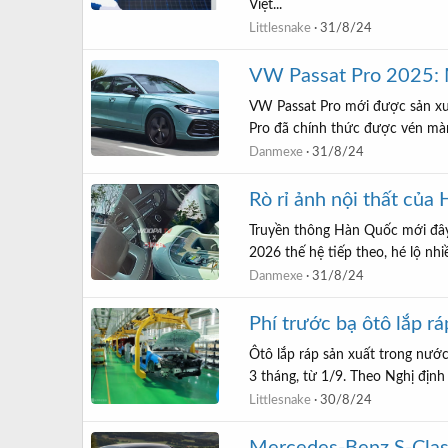
Việt...
Littlesnake
31/8/24
VW Passat Pro 2025: 
VW Passat Pro mới được sản xuấ
Pro đã chính thức được vén màn
Danmexe
31/8/24
Rò rỉ ảnh nội thất của
Truyền thông Hàn Quốc mới đây v
2026 thế hệ tiếp theo, hé lộ nhi
Danmexe
31/8/24
Phí trước bạ ôtô lắp r
Ôtô lắp ráp sản xuất trong nướ
3 tháng, từ 1/9. Theo Nghị định
Littlesnake
30/8/24