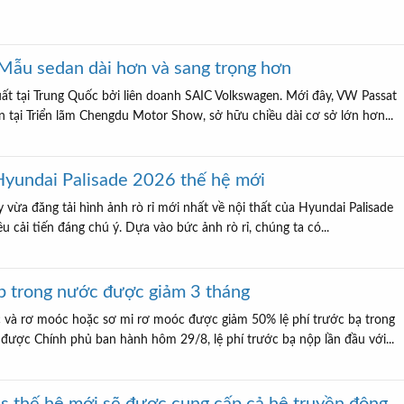
Mẫu sedan dài hơn và sang trọng hơn
t tại Trung Quốc bởi liên doanh SAIC Volkswagen. Mới đây, VW Passat
 tại Triển lãm Chengdu Motor Show, sở hữu chiều dài cơ sở lớn hơn...
 Hyundai Palisade 2026 thế hệ mới
ừa đăng tải hình ảnh rò rỉ mới nhất về nội thất của Hyundai Palisade
ều cải tiến đáng chú ý. Dựa vào bức ảnh rò rỉ, chúng ta có...
áp trong nước được giảm 3 tháng
c và rơ moóc hoặc sơ mi rơ moóc được giảm 50% lệ phí trước bạ trong
 được Chính phủ ban hành hôm 29/8, lệ phí trước bạ nộp lần đầu với...