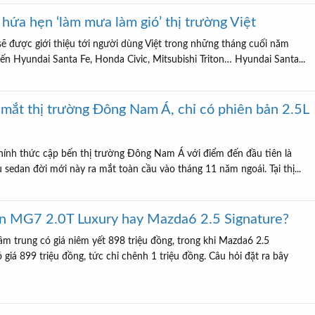
, hứa hẹn ‘làm mưa làm gió’ thị trường Việt
ẽ được giới thiệu tới người dùng Việt trong những tháng cuối năm
đến Hyundai Santa Fe, Honda Civic, Mitsubishi Triton… Hyundai Santa...
mắt thị trường Đông Nam Á, chỉ có phiên bản 2.5L
hính thức cập bến thị trường Đông Nam Á với điểm đến đầu tiên là
 sedan đời mới này ra mắt toàn cầu vào tháng 11 năm ngoái. Tại thị...
ọn MG7 2.0T Luxury hay Mazda6 2.5 Signature?
m trung có giá niêm yết 898 triệu đồng, trong khi Mazda6 2.5
 giá 899 triệu đồng, tức chỉ chênh 1 triệu đồng. Câu hỏi đặt ra bây