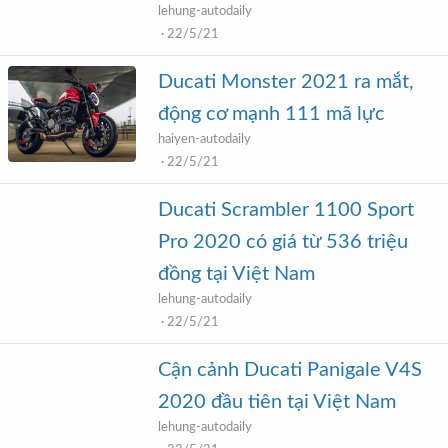
lehung-autodaily
22/5/21
Ducati Monster 2021 ra mắt,
động cơ mạnh 111 mã lực
haiyen-autodaily
22/5/21
Ducati Scrambler 1100 Sport
Pro 2020 có giá từ 536 triệu
đồng tại Việt Nam
lehung-autodaily
22/5/21
Cận cảnh Ducati Panigale V4S
2020 đầu tiên tại Việt Nam
lehung-autodaily