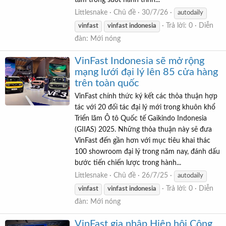
Littlesnake
Chủ đề
30/7/26
autodaily
Trả lời: 0
Diễn
vinfast
vinfast
indonesia
đàn:
Mới nóng
VinFast Indonesia sẽ mở rộng
mạng lưới đại lý lên 85 cửa hàng
trên toàn quốc
VinFast chính thức ký kết các thỏa thuận hợp
tác với 20 đối tác đại lý mới trong khuôn khổ
Triển lãm Ô tô Quốc tế Gaikindo Indonesia
(GIIAS) 2025. Những thỏa thuận này sẽ đưa
VinFast đến gần hơn với mục tiêu khai thác
100 showroom đại lý trong năm nay, đánh dấu
bước tiến chiến lược trong hành...
Littlesnake
Chủ đề
26/7/25
autodaily
Trả lời: 0
Diễn
vinfast
vinfast
indonesia
đàn:
Mới nóng
VinFast gia nhập Hiệp hội Công