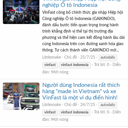
nghiệp Ô tô Indonesia
VinFast công bố chính thức gia nhập Hiệp hội
Công nghiệp Ô tô Indonesia (GAIKINDO),
đánh dấu bước tiến quan trọng trong hành
trình khẳng định vị thế tại thị trường địa
phương và thể hiện cam kết đồng hành lâu dài
cùng Indonesia trên con đường xanh hóa giao
thông. Tư cách thành viên GAIKINDO mở...
Littlesnake
Chủ đề
25/7/25
autodaily
Trả lời: 0
Diễn
vinfast
vinfast
indonesia
đàn:
Mới nóng
Người dùng Indonesia rất thích
hàng "made in Vietnam" và xe
VinFast là một ví dụ điển hình!
Littlesnake
Chủ đề
24/7/25
autodaily
Trả lời: 0
Diễn
vinfast
vinfast
indonesia
đàn:
Mới nóng