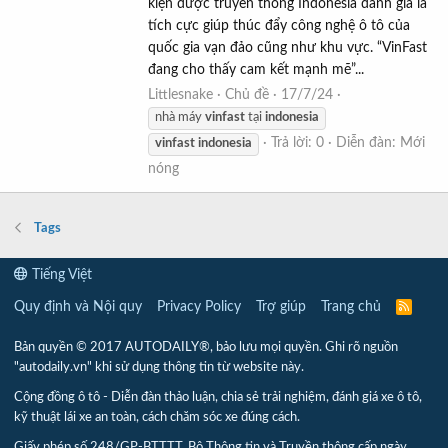
kiện được truyền thông Indonesia đánh giá là
tích cực giúp thúc đẩy công nghệ ô tô của
quốc gia vạn đảo cũng như khu vực. “VinFast
đang cho thấy cam kết mạnh mẽ”...
Littlesnake
Chủ đề
17/7/24
nhà máy
vinfast
tại
indonesia
Trả lời: 0
Diễn đàn:
Mới
vinfast
indonesia
nóng
Tags
Tiếng Việt
Quy định và Nội quy
Privacy Policy
Trợ giúp
Trang chủ
R
S
S
Bản quyền © 2017 AUTODAILY®, bảo lưu mọi quyền. Ghi rõ nguồn
"autodaily.vn" khi sử dụng thông tin từ website này.
Cộng đồng ô tô - Diễn đàn thảo luận, chia sẻ trải nghiệm, đánh giá xe ô tô,
kỹ thuật lái xe an toàn, cách chăm sóc xe đúng cách.
Giấy phép số 248/GP-BTTTT, Bộ Thông tin và Truyền thông cấp ngày