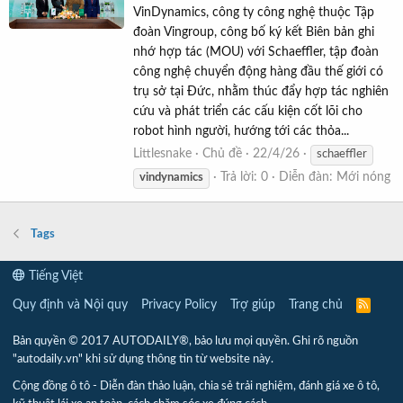
VinDynamics, công ty công nghệ thuộc Tập
đoàn Vingroup, công bố ký kết Biên bản ghi
nhớ hợp tác (MOU) với Schaeffler, tập đoàn
công nghệ chuyển động hàng đầu thế giới có
trụ sở tại Đức, nhằm thúc đẩy hợp tác nghiên
cứu và phát triển các cấu kiện cốt lõi cho
robot hình người, hướng tới các thỏa...
Littlesnake
Chủ đề
22/4/26
schaeffler
Trả lời: 0
Diễn đàn:
Mới nóng
vindynamics
Tags
Tiếng Việt
Quy định và Nội quy
Privacy Policy
Trợ giúp
Trang chủ
R
S
S
Bản quyền © 2017 AUTODAILY®, bảo lưu mọi quyền. Ghi rõ nguồn
"autodaily.vn" khi sử dụng thông tin từ website này.
Cộng đồng ô tô - Diễn đàn thảo luận, chia sẻ trải nghiệm, đánh giá xe ô tô,