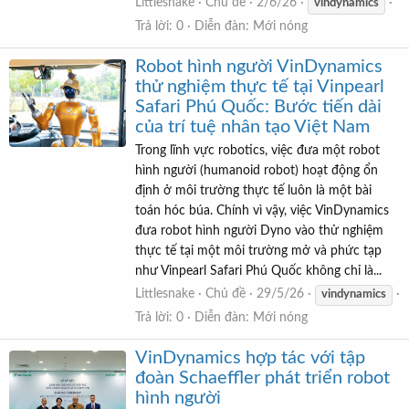
Littlesnake
Chủ đề
2/6/26
vindynamics
Trả lời: 0
Diễn đàn:
Mới nóng
Robot hình người VinDynamics
thử nghiệm thực tế tại Vinpearl
Safari Phú Quốc: Bước tiến dài
của trí tuệ nhân tạo Việt Nam
Trong lĩnh vực robotics, việc đưa một robot
hình người (humanoid robot) hoạt động ổn
định ở môi trường thực tế luôn là một bài
toán hóc búa. Chính vì vậy, việc VinDynamics
đưa robot hình người Dyno vào thử nghiệm
thực tế tại một môi trường mở và phức tạp
như Vinpearl Safari Phú Quốc không chỉ là...
Littlesnake
Chủ đề
29/5/26
vindynamics
Trả lời: 0
Diễn đàn:
Mới nóng
VinDynamics hợp tác với tập
đoàn Schaeffler phát triển robot
hình người