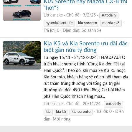
KIA Sorento hay Mazda CX-8 thì
"hời"?
Littlesnake
Chủ đề
3/2/25
autodaily
hyundai santa fe
kia
sorento
mazda cx8
Trả lời: 0
Diễn đàn:
So sánh xe
Kia K5 và Kia Sorento ưu đãi đặc
biệt gần nửa tỷ đồng
Từ ngày 15/11 - 31/12/2024, THACO AUTO
triển khai chương trình “Cùng Kia đón Tết tại
Hàn Quốc”. Theo đó, khi mua xe Kia K5 hoặc
Kia Sorento, khách hàng sẽ có cơ hội tham gia
rút thăm trúng thưởng với tổng giá trị giải
thưởng lên đến 490 triệu đồng. Cơ hội khám
phá Hàn Quốc Khách hàng mua...
Littlesnake
Chủ đề
20/11/24
autodaily
Trả lời: 0
Diễn
kia
kia
k5
kia
sorento
đàn:
Mới nóng