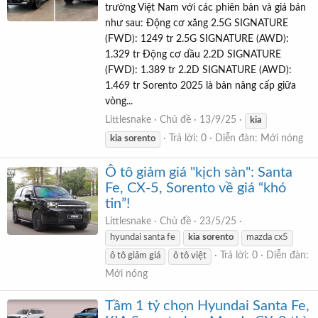
trường Việt Nam với các phiên bản và giá bán
như sau: Động cơ xăng 2.5G SIGNATURE
(FWD): 1249 tr 2.5G SIGNATURE (AWD):
1.329 tr Động cơ dầu 2.2D SIGNATURE
(FWD): 1.389 tr 2.2D SIGNATURE (AWD):
1.469 tr Sorento 2025 là bản nâng cấp giữa
vòng...
Littlesnake
Chủ đề
13/9/25
kia
Trả lời: 0
Diễn đàn:
Mới nóng
kia
sorento
Ô tô giảm giá "kịch sàn": Santa
Fe, CX-5, Sorento về giá “khó
tin”!
Littlesnake
Chủ đề
23/5/25
hyundai santa fe
kia
sorento
mazda cx5
Trả lời: 0
Diễn đàn:
ô tô giảm giá
ô tô việt
Mới nóng
Tầm 1 tỷ chọn Hyundai Santa Fe,