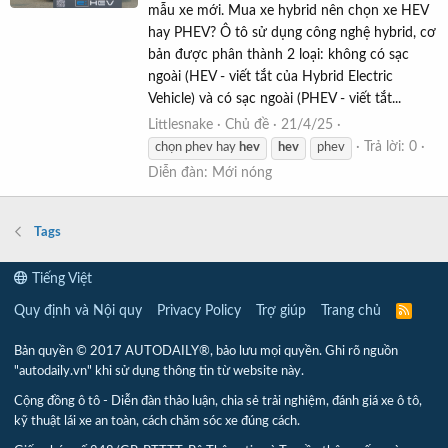
mẫu xe mới. Mua xe hybrid nên chọn xe HEV
hay PHEV? Ô tô sử dụng công nghệ hybrid, cơ
bản được phân thành 2 loại: không có sạc
ngoài (HEV - viết tắt của Hybrid Electric
Vehicle) và có sạc ngoài (PHEV - viết tắt...
Littlesnake
Chủ đề
21/4/25
Trả lời: 0
chọn phev hay
hev
hev
phev
Diễn đàn:
Mới nóng
Tags
Tiếng Việt
Quy định và Nội quy
Privacy Policy
Trợ giúp
Trang chủ
R
S
S
Bản quyền © 2017 AUTODAILY®, bảo lưu mọi quyền. Ghi rõ nguồn
"autodaily.vn" khi sử dụng thông tin từ website này.
Cộng đồng ô tô - Diễn đàn thảo luận, chia sẻ trải nghiệm, đánh giá xe ô tô,
kỹ thuật lái xe an toàn, cách chăm sóc xe đúng cách.