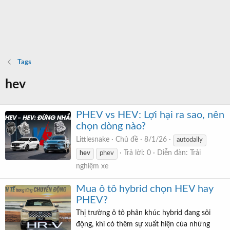
Tags
hev
PHEV vs HEV: Lợi hại ra sao, nên
chọn dòng nào?
Littlesnake
Chủ đề
8/1/26
autodaily
Trả lời: 0
Diễn đàn:
Trải
hev
phev
nghiệm xe
Mua ô tô hybrid chọn HEV hay
PHEV?
Thị trường ô tô phân khúc hybrid đang sôi
động, khi có thêm sự xuất hiện của những