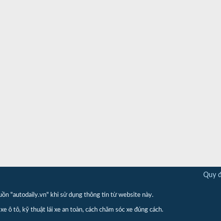
Quy đ
"autodaily.vn" khi sử dụng thông tin từ website này.
xe ô tô, kỹ thuật lái xe an toàn, cách chăm sóc xe đúng cách.