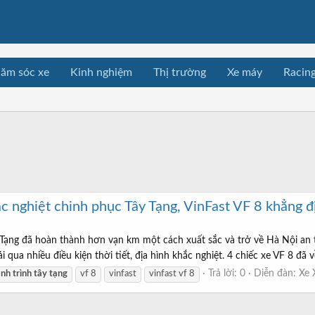
ăm sóc xe
Kinh nghiệm
Thị trường
Xe máy
Racin
ắc nghiệt chinh phục Tây Tạng, VinFast VF 8 khẳng 
Tạng đã hoàn thành hơn vạn km một cách xuất sắc và trở về Hà Nội an t
i qua nhiều điều kiện thời tiết, địa hình khắc nghiệt. 4 chiếc xe VF 8 đã 
Trả lời: 0
Diễn đàn:
Xe 
ành
trình
tây
tạng
vf 8
vinfast
vinfast vf 8