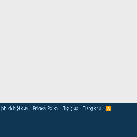
ịnh và Nội quy
Privacy Policy
Trợ giúp
Trang chủ
R
S
S