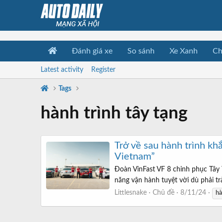
Đánh giá xe
So sánh
Xe Xanh
Ch
Latest activity
Register
Tags
hành trình tây tạng
Trở về sau hành trình kh
Vietnam”
Đoàn VinFast VF 8 chinh phục Tây 
năng vận hành tuyệt vời dù phải trả
Littlesnake
Chủ đề
8/11/24
h