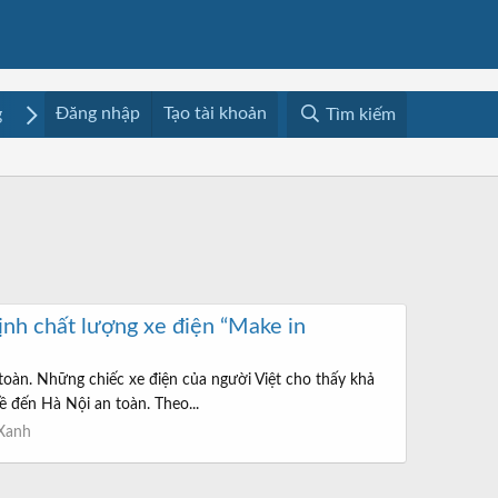
Đăng nhập
Tạo tài khoản
g
Mua bán
Media
Resources
Tìm kiếm
định chất lượng xe điện “Make in
oàn. Những chiếc xe điện của người Việt cho thấy khả
về đến Hà Nội an toàn. Theo...
Xanh