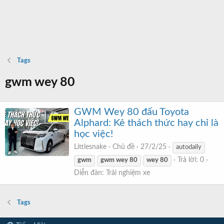
Tags
gwm wey 80
GWM Wey 80 đấu Toyota
Alphard: Kẻ thách thức hay chỉ là
học việc!
Littlesnake
Chủ đề
27/2/25
autodaily
Trả lời: 0
gwm
gwm
wey
80
wey
80
Diễn đàn:
Trải nghiệm xe
Tags