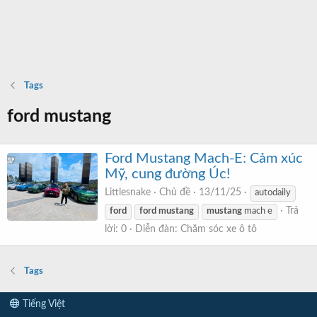
Tags
ford mustang
Ford Mustang Mach-E: Cảm xúc
Mỹ, cung đường Úc!
Littlesnake
Chủ đề
13/11/25
autodaily
Trả
ford
ford
mustang
mustang
mach e
lời: 0
Diễn đàn:
Chăm sóc xe ô tô
Tags
Tiếng Việt