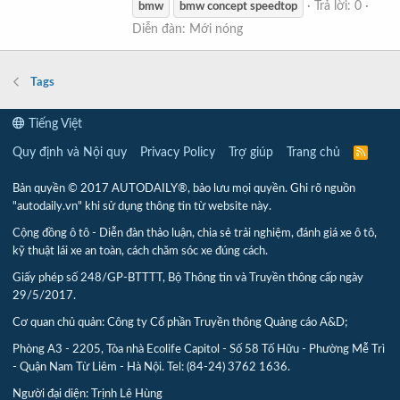
Trả lời: 0
bmw
bmw
concept
speedtop
Diễn đàn:
Mới nóng
Tags
Tiếng Việt
Quy định và Nội quy
Privacy Policy
Trợ giúp
Trang chủ
R
S
S
Bản quyền © 2017 AUTODAILY®, bảo lưu mọi quyền. Ghi rõ nguồn
"autodaily.vn" khi sử dụng thông tin từ website này.
Cộng đồng ô tô - Diễn đàn thảo luận, chia sẻ trải nghiệm, đánh giá xe ô tô,
kỹ thuật lái xe an toàn, cách chăm sóc xe đúng cách.
Giấy phép số 248/GP-BTTTT, Bộ Thông tin và Truyền thông cấp ngày
29/5/2017.
Cơ quan chủ quản: Công ty Cổ phần Truyền thông Quảng cáo A&D;
Phòng A3 - 2205, Tòa nhà Ecolife Capitol - Số 58 Tố Hữu - Phường Mễ Trì
- Quận Nam Từ Liêm - Hà Nội. Tel: (84-24) 3762 1636.
Người đại diện: Trịnh Lê Hùng