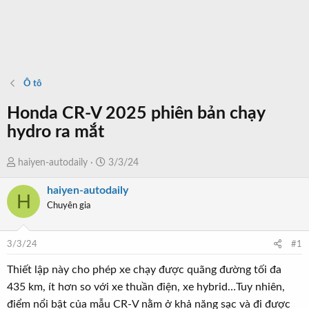
Ô tô
Honda CR-V 2025 phiên bản chạy
hydro ra mắt
T
N
haiyen-autodaily
3/3/24
h
g
haiyen-autodaily
r
à
H
Chuyên gia
e
y
a
b
d
ắ
3/3/24
#1
s
t
t
đ
Thiết lập này cho phép xe chạy được quãng đường tối đa
a
ầ
435 km, ít hơn so với xe thuần điện, xe hybrid…Tuy nhiên,
r
u
điểm nổi bật của mẫu CR-V nằm ở khả năng sạc và đi được