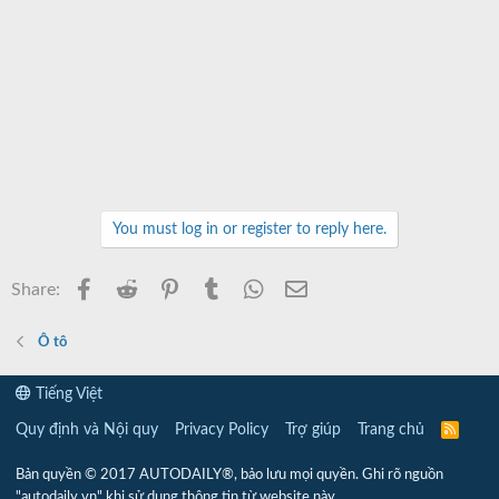
You must log in or register to reply here.
Facebook
Reddit
Pinterest
Tumblr
WhatsApp
Email
Share:
Ô tô
Tiếng Việt
Quy định và Nội quy
Privacy Policy
Trợ giúp
Trang chủ
R
S
S
Bản quyền © 2017 AUTODAILY®, bảo lưu mọi quyền. Ghi rõ nguồn
"autodaily.vn" khi sử dụng thông tin từ website này.