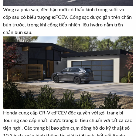
Vòng ra phía sau, đèn hậu mới có thấu kính trong suốt và
cốp sau có biểu tượng e:FCEV. Cổng sạc được gắn trên chắn
bùn trước, trong khi cổng tiếp nhiên liệu hydro nằm trên
chắn bùn sau.
Honda cung cấp CR-V e:FCEV độc quyền với gói trang bị
Touring cao cấp nhất, được trang bị tiêu chuẩn với tất cả các
tiện nghi. Các trang bị bao gồm cụm đồng hồ đo kỹ thuật số
10,2 inch, màn hình thông tin giải trí 9 inch, kết nối Apple