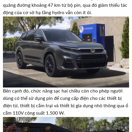
t
quãng đường khoảng 47 km từ bộ pin, qua đó giảm thiểu tác
e
động của cơ sở hạ tầng hydro vẫn còn ít ỏi.
r
Bên cạnh đó, chức năng sạc hai chiều còn cho phép người
dùng có thể sử dụng pin để cung cấp điện cho các thiết bị
điện tử, thiết bị cắm trại và thiết bị gia dụng nhỏ thông qua ổ
cắm 110V công suất 1.500 W.