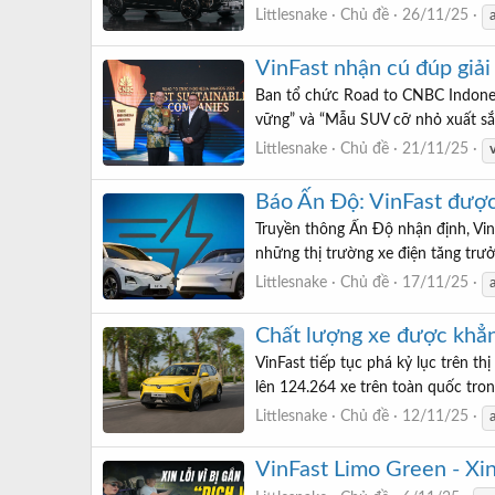
Littlesnake
Chủ đề
26/11/25
VinFast nhận cú đúp giải
Ban tổ chức Road to CNBC Indonesi
vững” và “Mẫu SUV cỡ nhỏ xuất sắc
Littlesnake
Chủ đề
21/11/25
Báo Ấn Độ: VinFast được
Truyền thông Ấn Độ nhận định, VinF
những thị trường xe điện tăng trưở
Littlesnake
Chủ đề
17/11/25
Chất lượng xe được khẳn
VinFast tiếp tục phá kỷ lục trên th
lên 124.264 xe trên toàn quốc tron
Littlesnake
Chủ đề
12/11/25
VinFast Limo Green - Xin