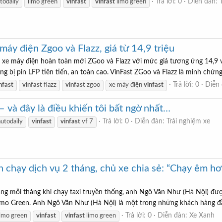
Trả lời: 0
Diễn đàn:
todaily
limo green
vinfast
vinfast
limo green
máy điện Zgoo và Flazz, giá từ 14,9 triệu
g xe máy điện hoàn toàn mới ZGoo và Flazz với mức giá tương ứng 14,9 v
g bị pin LFP tiên tiến, an toàn cao. VinFast ZGoo và Flazz là minh chứng
Trả lời: 0
Diễn
nfast
vinfast
flazz
vinfast
zgoo
xe máy điện
vinfast
– và đây là điều khiến tôi bất ngờ nhất…
Trả lời: 0
Diễn đàn:
Trải nghiệm xe
autodaily
vinfast
vinfast
vf 7
chạy dịch vụ 2 tháng, chủ xe chia sẻ: “Chạy êm hơn
ăng mỗi tháng khi chạy taxi truyền thống, anh Ngô Văn Như (Hà Nội) đư
Limo Green. Anh Ngô Văn Như (Hà Nội) là một trong những khách hàng đầu
Trả lời: 0
Diễn đàn:
Xe Xanh
limo green
vinfast
vinfast
limo green