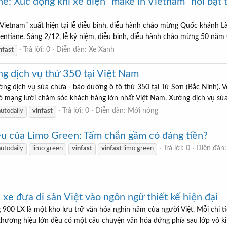
ane: Xúc động khi xe điện “make in Vietnam” nổi bật
Vietnam” xuất hiện tại lễ diễu binh, diễu hành chào mừng Quốc khánh L
Vientiane. Sáng 2/12, lễ kỷ niệm, diễu binh, diễu hành chào mừng 50 n
Trả lời: 0
Diễn đàn:
Xe Xanh
nfast
ng dịch vụ thứ 350 tại Việt Nam
ởng dịch vụ sửa chữa - bảo dưỡng ô tô thứ 350 tại Từ Sơn (Bắc Ninh). V
có mạng lưới chăm sóc khách hàng lớn nhất Việt Nam. Xưởng dịch vụ sửa
Trả lời: 0
Diễn đàn:
Mới nóng
autodaily
vinfast
iệu của Limo Green: Tấm chắn gầm có đáng tiền?
Trả lời: 0
Diễn đàn
autodaily
limo green
vinfast
vinfast
limo green
xe đưa di sản Việt vào ngôn ngữ thiết kế hiện đại
 900 LX là một kho lưu trữ văn hóa nghìn năm của người Việt. Mỗi chi ti
 thương hiệu lớn đều có một câu chuyện văn hóa đứng phía sau lớp vỏ kim l