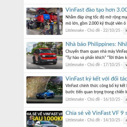
VinFast đào tạo hơn 3.00
Nhằm đáp ứng tốc độ mở rộng mạng 
mô lớn, gồm 2.000 kỹ thuật viên ô 
Littlesnake
Chủ đề
22/10/25
Nhà báo Philippines: Nhà
Chuyến tham quan nhà máy VinFast t
“Tự hào và phấn khích” “Tới thăm k
Littlesnake
Chủ đề
17/10/25
VinFast ký kết với đối t
VinFast chính thức công bố ký kết
bước tiến quan trọng trong chiến 
Littlesnake
Chủ đề
16/10/25
Chia sẻ về VinFast VF 9 
Littlesnake
Chủ đề
14/10/25