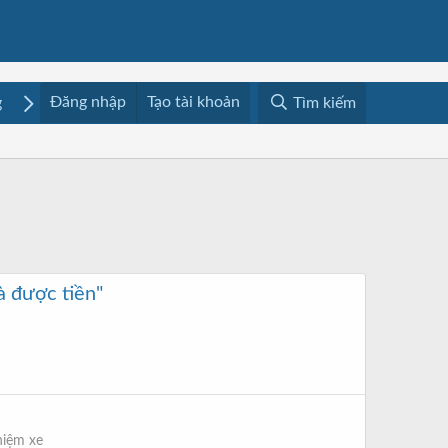
Đăng nhập
Tạo tài khoản
g
Mua bán
Media
Resources
Tìm kiếm
à được tiền"
hiệm xe