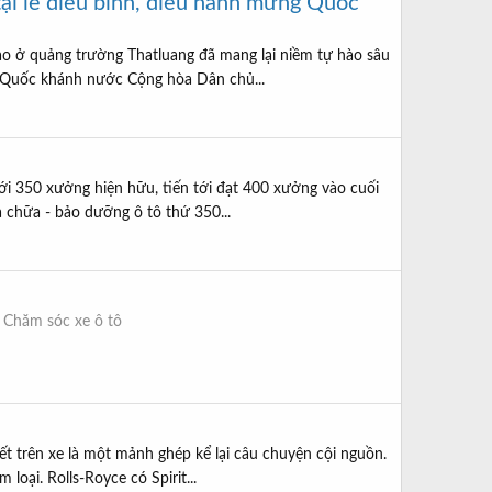
 tại lễ diễu binh, diễu hành mừng Quốc
ào ở quảng trường Thatluang đã mang lại niềm tự hào sâu
ăm Quốc khánh nước Cộng hòa Dân chủ...
ới 350 xưởng hiện hữu, tiến tới đạt 400 xưởng vào cuối
 chữa - bảo dưỡng ô tô thứ 350...
:
Chăm sóc xe ô tô
ết trên xe là một mảnh ghép kể lại câu chuyện cội nguồn.
oại. Rolls-Royce có Spirit...