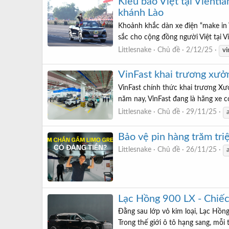
Kiều bào Việt tại Vienti
khánh Lào
Khoảnh khắc dàn xe điện “make in 
sắc cho cộng đồng người Việt tại 
Littlesnake
Chủ đề
2/12/25
vi
VinFast khai trương xưở
VinFast chính thức khai trương Xư
năm nay, VinFast đang là hãng xe 
Littlesnake
Chủ đề
29/11/25
Bảo vệ pin hàng trăm tr
Littlesnake
Chủ đề
26/11/25
Lạc Hồng 900 LX - Chiếc 
Đằng sau lớp vỏ kim loại, Lạc Hồng
Trong thế giới ô tô hạng sang, mỗi