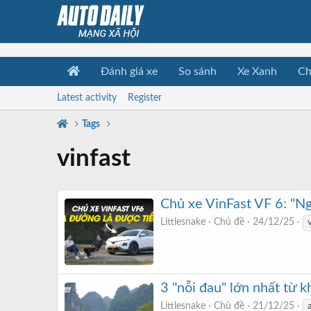
Đánh giá xe
So sánh
Xe Xanh
Ch
Latest activity
Register
Tags
vinfast
Chủ xe VinFast VF 6: "Ng
Littlesnake
Chủ đề
24/12/25
3 "nỗi đau" lớn nhất từ 
Littlesnake
Chủ đề
21/12/25