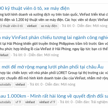
0 kỹ thuật viên ô tô, xe máy điện
lưới kinh doanh và xưởng dịch vụ trên toàn quốc, VinFast triển khai c
tô điện và 1.200 kỹ thuật viên xe máy điện. Các học viên sẽ được VinFast 
Trả lời: 0
Diễn đàn:
Mới nóng
kỹ thuật viên ô tô
vinfast
xe máy điện
 máy VinFast phản chiếu tương lai ngành công nghi
ại Hải Phòng khiến giới truyền thông Philippines trầm trồ trước tầm vó
hu phức hợp khổng lồ của VinFast ở Hải Phòng, ngay lập tức bạn có thể 
Trả lời: 0
Diễn đàn:
Mới nóng
vinfast
ác mới để mở rộng mạng lưới phân phối tại châu Âu
 hợp tác chiến lược với nhà phân phối LORET Group tại thị trường các v
lược chuyển đổi mô hình kinh doanh toàn cầu của VinFast, nhằm mở rộn
Trả lời: 0
Diễn đàn:
Mới nóng
autodaily
vinfast
sau 1.000km - Mình rất hài lòng về quyết định đổi s
Trả lời: 0
Diễn đàn:
Trải nghiệm
autodaily
vf 9
vinfast
vinfast
vf 9