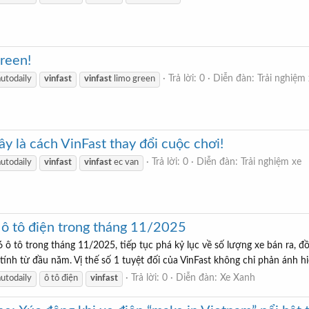
reen!
Trả lời: 0
Diễn đàn:
Trải nghiệm
autodaily
vinfast
vinfast
limo green
ây là cách VinFast thay đổi cuộc chơi!
Trả lời: 0
Diễn đàn:
Trải nghiệm xe
autodaily
vinfast
vinfast
ec van
 ô tô điện trong tháng 11/2025
 ô tô trong tháng 11/2025, tiếp tục phá kỷ lục về số lượng xe bán ra, đ
 tính từ đầu năm. Vị thế số 1 tuyệt đối của VinFast không chỉ phản ánh h
Trả lời: 0
Diễn đàn:
Xe Xanh
autodaily
ô tô điện
vinfast