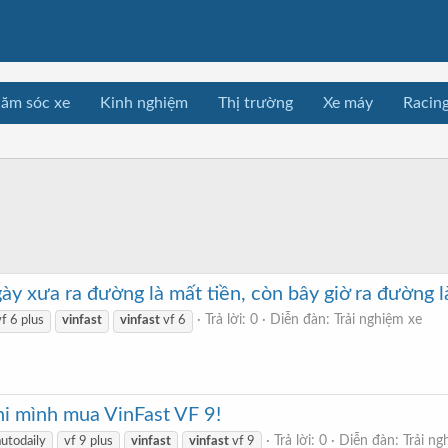
ăm sóc xe
Kinh nghiệm
Thị trường
Xe máy
Racin
ày xưa ra đường là mất tiền, còn bây giờ ra đường l
Trả lời: 0
Diễn đàn:
Trải nghiệm xe
vf 6 plus
vinfast
vinfast
vf 6
khi mình mua VinFast VF 9!
Trả lời: 0
Diễn đàn:
Trải ng
autodaily
vf 9 plus
vinfast
vinfast
vf 9