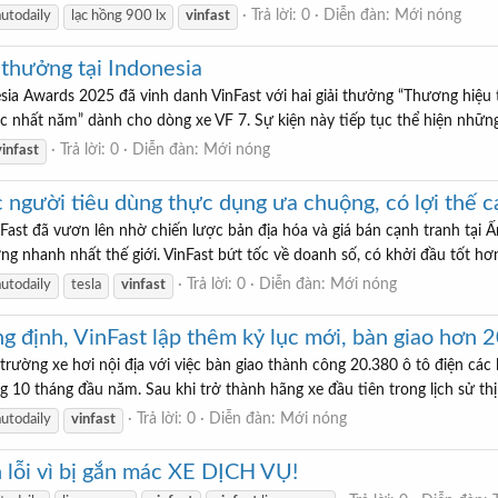
Trả lời: 0
Diễn đàn:
Mới nóng
autodaily
lạc hồng 900 lx
vinfast
 thưởng tại Indonesia
a Awards 2025 đã vinh danh VinFast với hai giải thưởng “Thương hiệu t
 nhất năm” dành cho dòng xe VF 7. Sự kiện này tiếp tục thể hiện những 
Trả lời: 0
Diễn đàn:
Mới nóng
vinfast
 người tiêu dùng thực dụng ưa chuộng, có lợi thế c
ast đã vươn lên nhờ chiến lược bản địa hóa và giá bán cạnh tranh tại Ấ
ng nhanh nhất thế giới. VinFast bứt tốc về doanh số, có khởi đầu tốt hơn
Trả lời: 0
Diễn đàn:
Mới nóng
autodaily
tesla
vinfast
g định, VinFast lập thêm kỷ lục mới, bàn giao hơn 
ị trường xe hơi nội địa với việc bàn giao thành công 20.380 ô tô điện các
g 10 tháng đầu năm. Sau khi trở thành hãng xe đầu tiên trong lịch sử thị
Trả lời: 0
Diễn đàn:
Mới nóng
autodaily
vinfast
 lỗi vì bị gắn mác XE DỊCH VỤ!