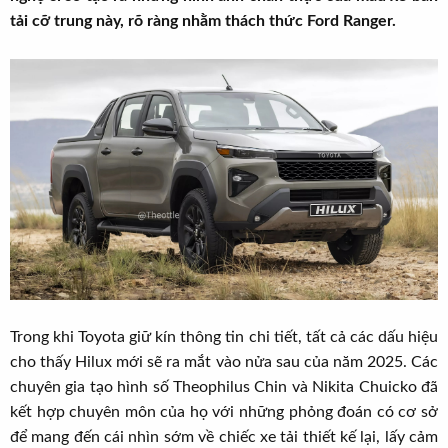
t
tải cỡ trung này, rõ ràng nhằm thách thức Ford Ranger.
e
r
Trong khi Toyota giữ kín thông tin chi tiết, tất cả các dấu hiệu
cho thấy Hilux mới sẽ ra mắt vào nửa sau của năm 2025. Các
chuyên gia tạo hình số Theophilus Chin và Nikita Chuicko đã
kết hợp chuyên môn của họ với những phỏng đoán có cơ sở
để mang đến cái nhìn sớm về chiếc xe tải thiết kế lại, lấy cảm