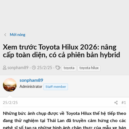
Mới nóng
Xem trước Toyota Hilux 2026: nâng
cấp toàn diện, có cả phiên bản hybrid
T
T
N
sonpham89
25/2/25
toyota
toyota hilux
a
h
g
g
sonpham89
r
à
s
e
y
Administrator
Staff member
a
b
d
ắ
25/2/25
#1
s
t
t
đ
Những bức ảnh chụp được về Toyota Hilux thế hệ tiếp theo
a
ầ
đang thử nghiệm tại Thái Lan đã truyền cảm hứng cho các
r
u
nghệ sĩ số tạo ra những hình ảnh chân thực của mẫu xe bán