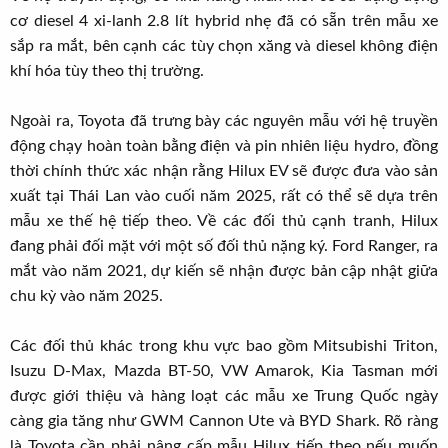
cơ diesel 4 xi-lanh 2.8 lít hybrid nhẹ đã có sẵn trên mẫu xe
sắp ra mắt, bên cạnh các tùy chọn xăng và diesel không điện
khí hóa tùy theo thị trường.
Ngoài ra, Toyota đã trưng bày các nguyên mẫu với hệ truyền
động chạy hoàn toàn bằng điện và pin nhiên liệu hydro, đồng
thời chính thức xác nhận rằng Hilux EV sẽ được đưa vào sản
xuất tại Thái Lan vào cuối năm 2025, rất có thể sẽ dựa trên
mẫu xe thế hệ tiếp theo. Về các đối thủ cạnh tranh, Hilux
đang phải đối mặt với một số đối thủ nặng ký. Ford Ranger, ra
mắt vào năm 2021, dự kiến sẽ nhận được bản cập nhật giữa
chu kỳ vào năm 2025.
Các đối thủ khác trong khu vực bao gồm Mitsubishi Triton,
Isuzu D-Max, Mazda BT-50, VW Amarok, Kia Tasman mới
được giới thiệu và hàng loạt các mẫu xe Trung Quốc ngày
càng gia tăng như GWM Cannon Ute và BYD Shark. Rõ ràng
là Toyota cần phải nâng cấp mẫu Hilux tiếp theo nếu muốn