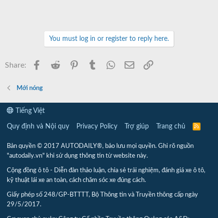
You must log in or register to reply here.
Facebook
Reddit
Pinterest
Tumblr
WhatsApp
Email
Link
Share:
Mới nóng
Tiếng Việt
Quy định và Nội quy
Privacy Policy
Trợ giúp
Trang chủ
R
S
S
Bản quyền © 2017 AUTODAILY®, bảo lưu mọi quyền. Ghi rõ nguồn
"autodaily.vn" khi sử dụng thông tin từ website này.
Cộng đồng ô tô - Diễn đàn thảo luận, chia sẻ trải nghiệm, đánh giá xe ô tô,
kỹ thuật lái xe an toàn, cách chăm sóc xe đúng cách.
Giấy phép số 248/GP-BTTTT, Bộ Thông tin và Truyền thông cấp ngày
29/5/2017.