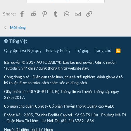
Facebook
Reddit
Pinterest
Tumblr
WhatsApp
Email
Link
Share:
Mới nóng
Tiếng Việt
Quy định và Nội quy
Privacy Policy
Trợ giúp
Trang chủ
R
S
S
Bản quyền © 2017 AUTODAILY®, bảo lưu mọi quyền. Ghi rõ nguồn
"autodaily.vn" khi sử dụng thông tin từ website này.
Cộng đồng ô tô - Diễn đàn thảo luận, chia sẻ trải nghiệm, đánh giá xe ô tô,
kỹ thuật lái xe an toàn, cách chăm sóc xe đúng cách.
Giấy phép số 248/GP-BTTTT, Bộ Thông tin và Truyền thông cấp ngày
29/5/2017.
Cơ quan chủ quản: Công ty Cổ phần Truyền thông Quảng cáo A&D;
Phòng A3 - 2205, Tòa nhà Ecolife Capitol - Số 58 Tố Hữu - Phường Mễ Trì
- Quận Nam Từ Liêm - Hà Nội. Tel: (84-24) 3762 1636.
Người đại diện: Trịnh Lê Hùng