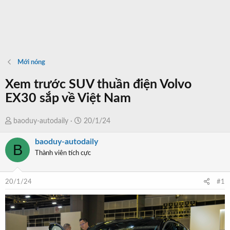
Mới nóng
Xem trước SUV thuần điện Volvo
EX30 sắp về Việt Nam
T
N
baoduy-autodaily
20/1/24
h
g
baoduy-autodaily
r
à
B
Thành viên tích cực
e
y
a
b
d
ắ
20/1/24
#1
s
t
t
đ
a
ầ
r
u