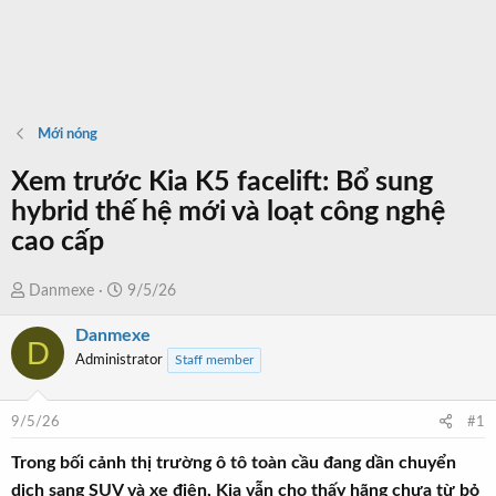
Mới nóng
Xem trước Kia K5 facelift: Bổ sung
hybrid thế hệ mới và loạt công nghệ
cao cấp
T
N
Danmexe
9/5/26
h
g
Danmexe
r
à
D
Administrator
Staff member
e
y
a
b
d
ắ
9/5/26
#1
s
t
t
đ
Trong bối cảnh thị trường ô tô toàn cầu đang dần chuyển
a
ầ
dịch sang SUV và xe điện, Kia vẫn cho thấy hãng chưa từ bỏ