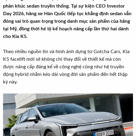
r
u
phân khúc sedan truyền thống. Tại sự kiện CEO Investor
t
Day 2026, hãng xe Hàn Quốc tiếp tục khẳng định sedan vẫn
e
đóng vai trò quan trọng trong danh mục sản phẩm của hãng
r
tại Mỹ, đồng thời hé lộ kế hoạch nâng cấp lần thứ hai dành
cho Kia K5.
Theo nhiều nguồn tin và hình ảnh dựng từ Gotcha Cars, Kia
K5 facelift mới sẽ không chỉ thay đổi về thiết kế mà còn
được nâng cấp đáng kể về công nghệ cũng như hệ truyền
động hybrid nhằm kéo dài vòng đời sản phẩm đến hết thập
kỷ này.