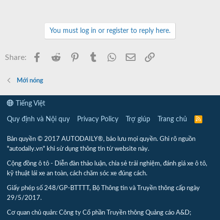
You must log in or register to reply here.
Facebook
Reddit
Pinterest
Tumblr
WhatsApp
Email
Link
Share:
Mới nóng
Tiếng Việt
Quy định và Nội quy
Privacy Policy
Trợ giúp
Trang chủ
R
S
S
Bản quyền © 2017 AUTODAILY®, bảo lưu mọi quyền. Ghi rõ nguồn
"autodaily.vn" khi sử dụng thông tin từ website này.
Cộng đồng ô tô - Diễn đàn thảo luận, chia sẻ trải nghiệm, đánh giá xe ô tô,
kỹ thuật lái xe an toàn, cách chăm sóc xe đúng cách.
Giấy phép số 248/GP-BTTTT, Bộ Thông tin và Truyền thông cấp ngày
29/5/2017.
Cơ quan chủ quản: Công ty Cổ phần Truyền thông Quảng cáo A&D;