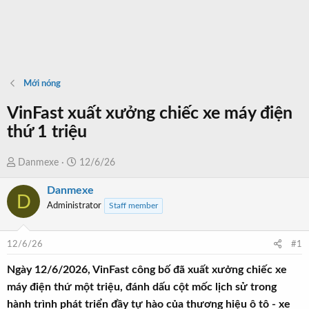
Mới nóng
VinFast xuất xưởng chiếc xe máy điện
thứ 1 triệu
T
N
Danmexe
12/6/26
h
g
Danmexe
r
à
D
Administrator
Staff member
e
y
a
b
d
ắ
12/6/26
#1
s
t
t
đ
Ngày 12/6/2026, VinFast công bố đã xuất xưởng chiếc xe
a
ầ
máy điện thứ một triệu, đánh dấu cột mốc lịch sử trong
r
u
hành trình phát triển đầy tự hào của thương hiệu ô tô - xe