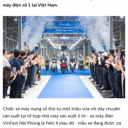
t
máy điện số 1 tại Việt Nam.
e
r
Chiếc xe máy mang số thứ tự một triệu vừa rời dây chuyền
sản xuất tại tổ hợp nhà máy sản xuất ô tô - xe máy điện
VinFast Hải Phòng là Feliz II màu đỏ - mẫu xe đang được ưa