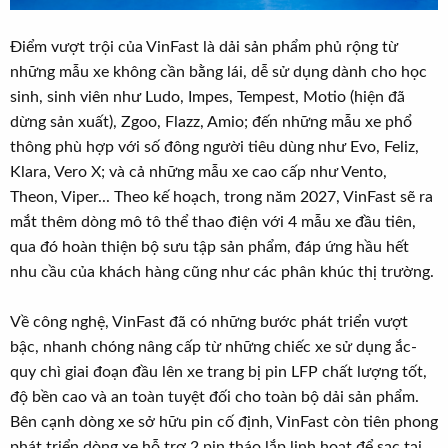
Điểm vượt trội của VinFast là dải sản phẩm phủ rộng từ
những mẫu xe không cần bằng lái, dễ sử dụng dành cho học
sinh, sinh viên như Ludo, Impes, Tempest, Motio (hiện đã
dừng sản xuất), Zgoo, Flazz, Amio; đến những mẫu xe phổ
thông phù hợp với số đông người tiêu dùng như Evo, Feliz,
Klara, Vero X; và cả những mẫu xe cao cấp như Vento,
Theon, Viper... Theo kế hoạch, trong năm 2027, VinFast sẽ ra
mắt thêm dòng mô tô thể thao điện với 4 mẫu xe đầu tiên,
qua đó hoàn thiện bộ sưu tập sản phẩm, đáp ứng hầu hết
nhu cầu của khách hàng cũng như các phân khúc thị trường.
Về công nghệ, VinFast đã có những bước phát triển vượt
bậc, nhanh chóng nâng cấp từ những chiếc xe sử dụng ắc-
quy chì giai đoạn đầu lên xe trang bị pin LFP chất lượng tốt,
độ bền cao và an toàn tuyệt đối cho toàn bộ dải sản phẩm.
Bên cạnh dòng xe sở hữu pin cố định, VinFast còn tiên phong
phát triển dòng xe hỗ trợ 2 pin tháo lắp linh hoạt để sạc tại