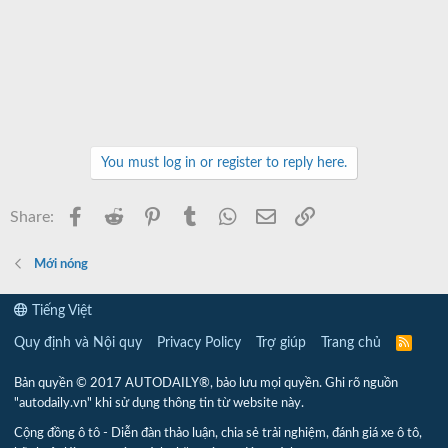
You must log in or register to reply here.
Facebook
Reddit
Pinterest
Tumblr
WhatsApp
Email
Link
Share:
Mới nóng
Tiếng Việt
Quy định và Nội quy
Privacy Policy
Trợ giúp
Trang chủ
R
S
S
Bản quyền © 2017 AUTODAILY®, bảo lưu mọi quyền. Ghi rõ nguồn
"autodaily.vn" khi sử dụng thông tin từ website này.
Cộng đồng ô tô - Diễn đàn thảo luận, chia sẻ trải nghiệm, đánh giá xe ô tô,