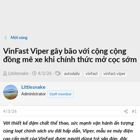
Mới nóng
VinFast Viper gây bão với cộng cộng
đồng mê xe khi chính thức mở cọc sớm
T
T
N
Littlesnake
4/3/26
autodaily
vinfast
vinfast viper
a
h
g
g
Littlesnake
r
à
s
e
y
Administrator
Staff member
a
b
d
ắ
4/3/26
#1
s
t
t
đ
Với thiết kế đậm chất thể thao, sức mạnh vận hành ấn tượng
a
ầ
cùng loạt chính sách ưu đãi hấp dẫn, Viper, mẫu xe máy điện
r
u
cao cấp mới của VinFast được người dùng trẻ săn đón, đặc