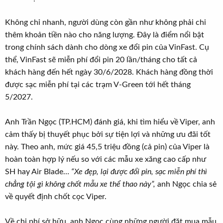
Không chỉ nhanh, người dùng còn gần như không phải chi
thêm khoản tiền nào cho năng lượng. Đây là điểm nổi bật
trong chính sách dành cho dòng xe đổi pin của VinFast. Cụ
thể, VinFast sẽ miễn phí đổi pin 20 lần/tháng cho tất cả
khách hàng đến hết ngày 30/6/2028. Khách hàng đồng thời
được sạc miễn phí tại các trạm V-Green tới hết tháng
5/2027.
Anh Trần Ngọc (TP.HCM) đánh giá, khi tìm hiểu về Viper, anh
cảm thấy bị thuyết phục bởi sự tiện lợi và những ưu đãi tốt
này. Theo anh, mức giá 45,5 triệu đồng (cả pin) của Viper là
hoàn toàn hợp lý nếu so với các mẫu xe xăng cao cấp như
SH hay Air Blade…
“Xe đẹp, lại được đổi pin, sạc miễn phí thì
chẳng tội gì không chốt mẫu xe thể thao này”,
anh Ngọc chia sẻ
về quyết định chốt cọc Viper.
Về chi phí sở hữu, anh Ngọc cùng những người đặt mua mẫu