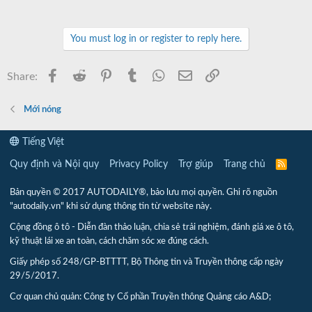
You must log in or register to reply here.
Facebook
Reddit
Pinterest
Tumblr
WhatsApp
Email
Link
Share:
Mới nóng
Tiếng Việt
Quy định và Nội quy
Privacy Policy
Trợ giúp
Trang chủ
R
S
S
Bản quyền © 2017 AUTODAILY®, bảo lưu mọi quyền. Ghi rõ nguồn
"autodaily.vn" khi sử dụng thông tin từ website này.
Cộng đồng ô tô - Diễn đàn thảo luận, chia sẻ trải nghiệm, đánh giá xe ô tô,
kỹ thuật lái xe an toàn, cách chăm sóc xe đúng cách.
Giấy phép số 248/GP-BTTTT, Bộ Thông tin và Truyền thông cấp ngày
29/5/2017.
Cơ quan chủ quản: Công ty Cổ phần Truyền thông Quảng cáo A&D;