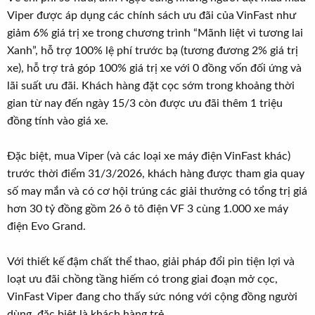
Viper được áp dụng các chính sách ưu đãi của VinFast như
giảm 6% giá trị xe trong chương trình “Mãnh liệt vì tương lai
Xanh”, hỗ trợ 100% lệ phí trước bạ (tương đương 2% giá trị
xe), hỗ trợ trả góp 100% giá trị xe với 0 đồng vốn đối ứng và
lãi suất ưu đãi. Khách hàng đặt cọc sớm trong khoảng thời
gian từ nay đến ngày 15/3 còn được ưu đãi thêm 1 triệu
đồng tính vào giá xe.
Đặc biệt, mua Viper (và các loại xe máy điện VinFast khác)
trước thời điểm 31/3/2026, khách hàng được tham gia quay
số may mắn và có cơ hội trúng các giải thưởng có tổng trị giá
hơn 30 tỷ đồng gồm 26 ô tô điện VF 3 cùng 1.000 xe máy
điện Evo Grand.
Với thiết kế đậm chất thể thao, giải pháp đổi pin tiện lợi và
loạt ưu đãi chồng tầng hiếm có trong giai đoạn mở cọc,
VinFast Viper đang cho thấy sức nóng với cộng đồng người
dùng, đặc biệt là khách hàng trẻ.