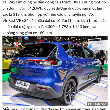
đại 242 Nm cùng hệ dẫn động cầu trước. Xe sử dụng một bộ
pin dung lượng 42kWh, quãng đường đi được sau một lần
sạc là 318 km, phù hợp với nhu cầu di chuyển nội đô.
VinFast VF e34 có chiều dài cơ sở 2.611 mm, kích thước các
chiều dài x rộng x cao là 4.300 x 1.793 x 1.613 (mm) và
khoảng sáng gầm xe 180 mm.
Mẫu xe được trang bị đầy đủ các tính năng an toàn, tiên tiến