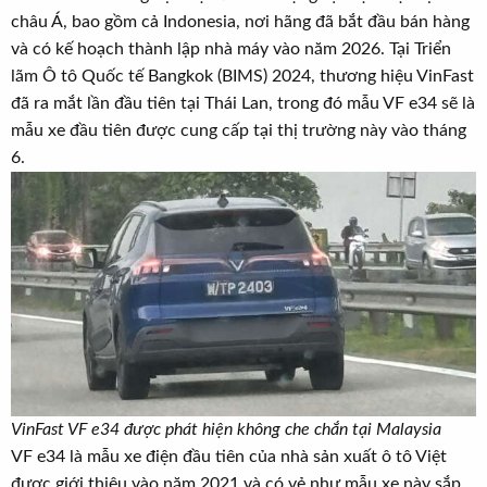
r
u
châu Á, bao gồm cả Indonesia, nơi hãng đã bắt đầu bán hàng
t
và có kế hoạch thành lập nhà máy vào năm 2026. Tại Triển
e
lãm Ô tô Quốc tế Bangkok (BIMS) 2024, thương hiệu VinFast
r
đã ra mắt lần đầu tiên tại Thái Lan, trong đó mẫu VF e34 sẽ là
mẫu xe đầu tiên được cung cấp tại thị trường này vào tháng
6.
VinFast VF e34 được phát hiện không che chắn tại Malaysia
VF e34 là mẫu xe điện đầu tiên của nhà sản xuất ô tô Việt
được giới thiệu vào năm 2021 và có vẻ như mẫu xe này sắp