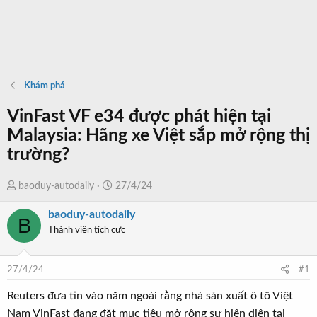
Khám phá
VinFast VF e34 được phát hiện tại
Malaysia: Hãng xe Việt sắp mở rộng thị
trường?
T
N
baoduy-autodaily
27/4/24
h
g
baoduy-autodaily
r
à
B
Thành viên tích cực
e
y
a
b
d
ắ
27/4/24
#1
s
t
t
đ
Reuters đưa tin vào năm ngoái rằng nhà sản xuất ô tô Việt
a
ầ
Nam VinFast đang đặt mục tiêu mở rộng sự hiện diện tại