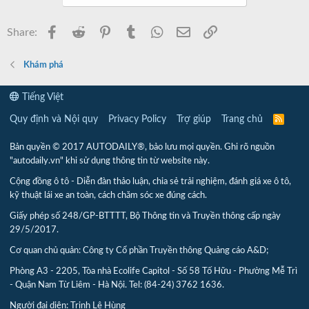
Facebook
Reddit
Pinterest
Tumblr
WhatsApp
Email
Link
Share:
Khám phá
Tiếng Việt
Quy định và Nội quy
Privacy Policy
Trợ giúp
Trang chủ
R
S
S
Bản quyền © 2017 AUTODAILY®, bảo lưu mọi quyền. Ghi rõ nguồn
"autodaily.vn" khi sử dụng thông tin từ website này.
Cộng đồng ô tô - Diễn đàn thảo luận, chia sẻ trải nghiệm, đánh giá xe ô tô,
kỹ thuật lái xe an toàn, cách chăm sóc xe đúng cách.
Giấy phép số 248/GP-BTTTT, Bộ Thông tin và Truyền thông cấp ngày
29/5/2017.
Cơ quan chủ quản: Công ty Cổ phần Truyền thông Quảng cáo A&D;
Phòng A3 - 2205, Tòa nhà Ecolife Capitol - Số 58 Tố Hữu - Phường Mễ Trì
- Quận Nam Từ Liêm - Hà Nội. Tel: (84-24) 3762 1636.
Người đại diện: Trịnh Lê Hùng