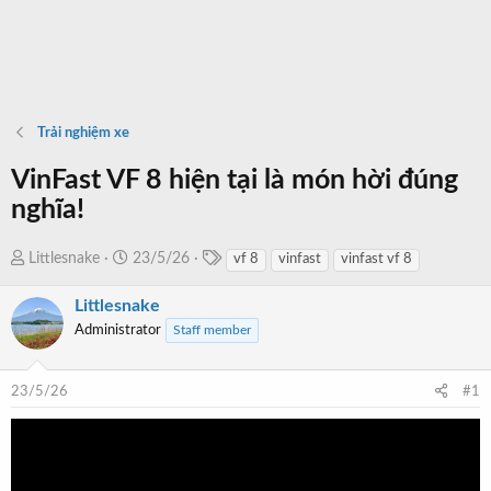
Trải nghiệm xe
VinFast VF 8 hiện tại là món hời đúng
nghĩa!
T
T
N
Littlesnake
23/5/26
vf 8
vinfast
vinfast vf 8
a
h
g
g
Littlesnake
r
à
s
e
y
Administrator
Staff member
a
b
d
ắ
23/5/26
#1
s
t
t
đ
a
ầ
r
u