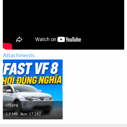
t
e
r
Attachments
vf8.png
1.9 MB · Xem: 17,182