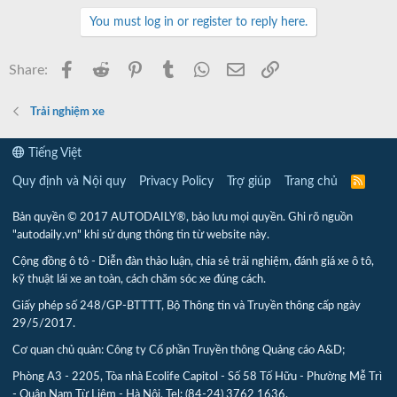
You must log in or register to reply here.
Facebook
Reddit
Pinterest
Tumblr
WhatsApp
Email
Link
Share:
Trải nghiệm xe
Tiếng Việt
Quy định và Nội quy
Privacy Policy
Trợ giúp
Trang chủ
R
S
S
Bản quyền © 2017 AUTODAILY®, bảo lưu mọi quyền. Ghi rõ nguồn
"autodaily.vn" khi sử dụng thông tin từ website này.
Cộng đồng ô tô - Diễn đàn thảo luận, chia sẻ trải nghiệm, đánh giá xe ô tô,
kỹ thuật lái xe an toàn, cách chăm sóc xe đúng cách.
Giấy phép số 248/GP-BTTTT, Bộ Thông tin và Truyền thông cấp ngày
29/5/2017.
Cơ quan chủ quản: Công ty Cổ phần Truyền thông Quảng cáo A&D;
Phòng A3 - 2205, Tòa nhà Ecolife Capitol - Số 58 Tố Hữu - Phường Mễ Trì
- Quận Nam Từ Liêm - Hà Nội. Tel: (84-24) 3762 1636.