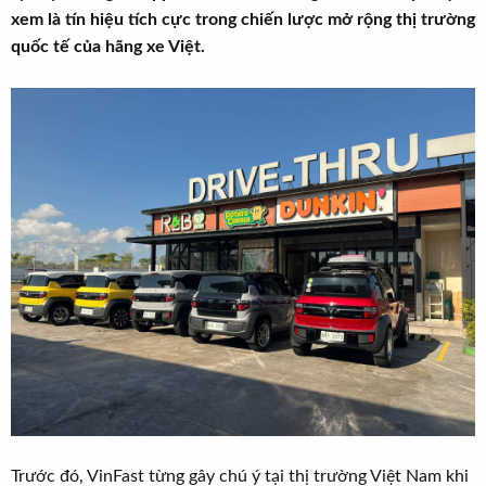
t
xem là tín hiệu tích cực trong chiến lược mở rộng thị trường
e
quốc tế của hãng xe Việt.
r
Trước đó, VinFast từng gây chú ý tại thị trường Việt Nam khi