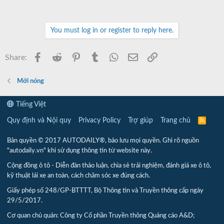
You must log in or register to reply here.
Facebook
Reddit
Pinterest
Tumblr
WhatsApp
Email
Link
Share:
Mới nóng
Tiếng Việt
Quy định và Nội quy
Privacy Policy
Trợ giúp
Trang chủ
R
S
S
Bản quyền © 2017 AUTODAILY®, bảo lưu mọi quyền. Ghi rõ nguồn
"autodaily.vn" khi sử dụng thông tin từ website này.
Cộng đồng ô tô - Diễn đàn thảo luận, chia sẻ trải nghiệm, đánh giá xe ô tô,
kỹ thuật lái xe an toàn, cách chăm sóc xe đúng cách.
Giấy phép số 248/GP-BTTTT, Bộ Thông tin và Truyền thông cấp ngày
29/5/2017.
Cơ quan chủ quản: Công ty Cổ phần Truyền thông Quảng cáo A&D;