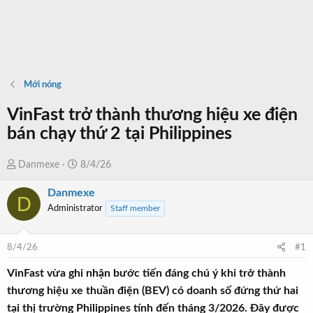
Mới nóng
VinFast trở thành thương hiệu xe điện
bán chạy thứ 2 tại Philippines
T
N
Danmexe
8/4/26
h
g
Danmexe
r
à
D
Administrator
Staff member
e
y
a
b
d
ắ
8/4/26
#1
s
t
t
đ
VinFast vừa ghi nhận bước tiến đáng chú ý khi trở thành
a
ầ
thương hiệu xe thuần điện (BEV) có doanh số đứng thứ hai
r
u
tại thị trường Philippines tính đến tháng 3/2026. Đây được