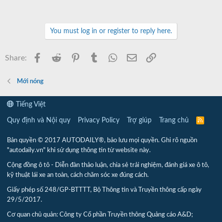
You must log in or register to reply here.
Facebook
Reddit
Pinterest
Tumblr
WhatsApp
Email
Link
Share:
Mới nóng
Tiếng Việt
Quy định và Nội quy
Privacy Policy
Trợ giúp
Trang chủ
R
S
S
Bản quyền © 2017 AUTODAILY®, bảo lưu mọi quyền. Ghi rõ nguồn
"autodaily.vn" khi sử dụng thông tin từ website này.
Cộng đồng ô tô - Diễn đàn thảo luận, chia sẻ trải nghiệm, đánh giá xe ô tô,
kỹ thuật lái xe an toàn, cách chăm sóc xe đúng cách.
Giấy phép số 248/GP-BTTTT, Bộ Thông tin và Truyền thông cấp ngày
29/5/2017.
Cơ quan chủ quản: Công ty Cổ phần Truyền thông Quảng cáo A&D;