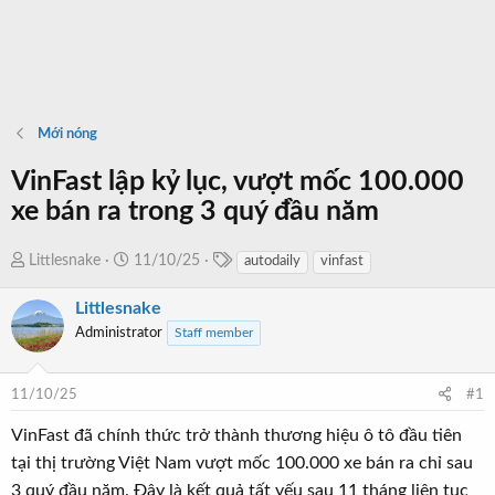
Mới nóng
VinFast lập kỷ lục, vượt mốc 100.000
xe bán ra trong 3 quý đầu năm
T
T
N
Littlesnake
11/10/25
autodaily
vinfast
a
h
g
g
Littlesnake
r
à
s
e
y
Administrator
Staff member
a
b
d
ắ
11/10/25
#1
s
t
t
đ
VinFast đã chính thức trở thành thương hiệu ô tô đầu tiên
a
ầ
tại thị trường Việt Nam vượt mốc 100.000 xe bán ra chỉ sau
r
u
3 quý đầu năm. Đây là kết quả tất yếu sau 11 tháng liên tục