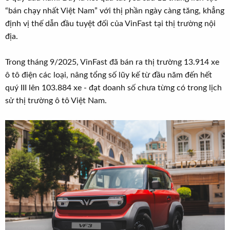
t
“bán chạy nhất Việt Nam” với thị phần ngày càng tăng, khẳng
e
định vị thế dẫn đầu tuyệt đối của VinFast tại thị trường nội
r
địa.
Trong tháng 9/2025, VinFast đã bán ra thị trường 13.914 xe
ô tô điện các loại, nâng tổng số lũy kế từ đầu năm đến hết
quý III lên 103.884 xe - đạt doanh số chưa từng có trong lịch
sử thị trường ô tô Việt Nam.