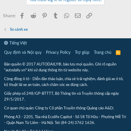
You must log in or register to reply here.
Facebook
Reddit
Pinterest
Tumblr
WhatsApp
Email
Link
Share:
So sánh xe
Tiếng Việt
Quy định và Nội quy
Privacy Policy
Trợ giúp
Trang chủ
R
S
S
Bản quyền © 2017 AUTODAILY®, bảo lưu mọi quyền. Ghi rõ nguồn
"autodaily.vn" khi sử dụng thông tin từ website này.
Cộng đồng ô tô - Diễn đàn thảo luận, chia sẻ trải nghiệm, đánh giá xe ô tô,
kỹ thuật lái xe an toàn, cách chăm sóc xe đúng cách.
Giấy phép số 248/GP-BTTTT, Bộ Thông tin và Truyền thông cấp ngày
29/5/2017.
Cơ quan chủ quản: Công ty Cổ phần Truyền thông Quảng cáo A&D;
Phòng A3 - 2205, Tòa nhà Ecolife Capitol - Số 58 Tố Hữu - Phường Mễ Trì
- Quận Nam Từ Liêm - Hà Nội. Tel: (84-24) 3762 1636.