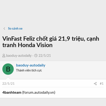
So sánh xe
VinFast Feliz chốt giá 21,9 triệu, cạnh
tranh Honda Vision
T
N
baoduy-autodaily
22/5/21
h
g
baoduy-autodaily
r
à
B
Thành viên tích cực
e
y
a
b
d
ắ
22/5/21
#1
s
t
t
đ
4banhteam
(forum.autodaily.vn)
a
ầ
r
u