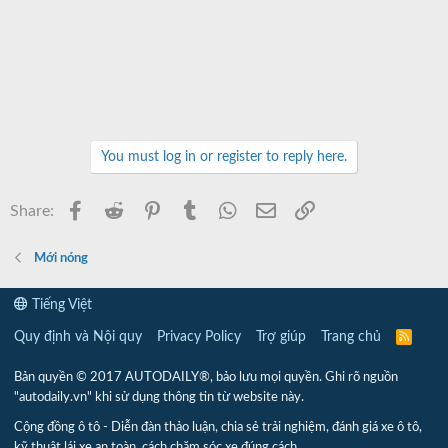
You must log in or register to reply here.
Facebook
Reddit
Pinterest
Tumblr
WhatsApp
Email
Link
Share:
Mới nóng
Tiếng Việt
Quy định và Nội quy
Privacy Policy
Trợ giúp
Trang chủ
R
S
S
Bản quyền © 2017 AUTODAILY®, bảo lưu mọi quyền. Ghi rõ nguồn
"autodaily.vn" khi sử dụng thông tin từ website này.
Cộng đồng ô tô - Diễn đàn thảo luận, chia sẻ trải nghiệm, đánh giá xe ô tô,
kỹ thuật lái xe an toàn, cách chăm sóc xe đúng cách.