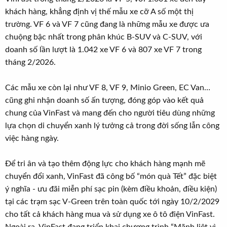
khách hàng, khẳng định vị thế mẫu xe cỡ A số một thị
trường. VF 6 và VF 7 cũng đang là những mẫu xe được ưa
chuộng bậc nhất trong phân khúc B-SUV và C-SUV, với
doanh số lần lượt là 1.042 xe VF 6 và 807 xe VF 7 trong
tháng 2/2026.
Các mẫu xe còn lại như VF 8, VF 9, Minio Green, EC Van…
cũng ghi nhận doanh số ấn tượng, đóng góp vào kết quả
chung của VinFast và mang đến cho người tiêu dùng những
lựa chọn di chuyển xanh lý tưởng cả trong đời sống lẫn công
việc hàng ngày.
Để tri ân và tạo thêm động lực cho khách hàng mạnh mẽ
chuyển đổi xanh, VinFast đã công bố “món quà Tết” đặc biệt
ý nghĩa - ưu đãi miễn phí sạc pin (kèm điều khoản, điều kiện)
tại các trạm sạc V-Green trên toàn quốc tới ngày 10/2/2029
cho tất cả khách hàng mua và sử dụng xe ô tô điện VinFast.