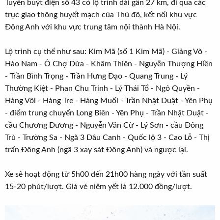
Tuyến buýt điện số 43 có lộ trình dài gần 27 km, đi qua các
trục giao thông huyết mạch của Thủ đô, kết nối khu vực
Đông Anh với khu vực trung tâm nội thành Hà Nội.
Lộ trình cụ thể như sau: Kim Mã (số 1 Kim Mã) - Giảng Võ -
Hào Nam - Ô Chợ Dừa - Khâm Thiên - Nguyễn Thượng Hiền
- Trần Bình Trọng - Trần Hưng Đạo - Quang Trung - Lý
Thường Kiệt - Phan Chu Trinh - Lý Thái Tổ - Ngô Quyền -
Hàng Vôi - Hàng Tre - Hàng Muối - Trần Nhật Duật - Yên Phụ
- điểm trung chuyển Long Biên - Yên Phụ - Trần Nhật Duật -
cầu Chương Dương - Nguyễn Văn Cừ - Lý Sơn - cầu Đông
Trù - Trường Sa - Ngã 3 Dâu Canh - Quốc lộ 3 - Cao Lỗ - Thị
trấn Đông Anh (ngã 3 xay sát Đông Anh) và ngược lại.
Xe sẽ hoạt động từ 5h00 đến 21h00 hàng ngày với tần suất
15-20 phút/lượt. Giá vé niêm yết là 12.000 đồng/lượt.