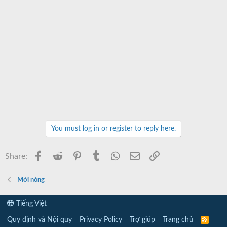
You must log in or register to reply here.
Facebook
Reddit
Pinterest
Tumblr
WhatsApp
Email
Link
Share:
Mới nóng
Tiếng Việt
Quy định và Nội quy
Privacy Policy
Trợ giúp
Trang chủ
R