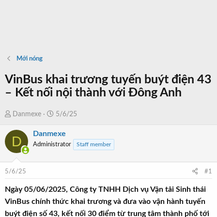
Mới nóng
VinBus khai trương tuyến buýt điện 43
– Kết nối nội thành với Đông Anh
T
N
Danmexe
5/6/25
h
g
Danmexe
r
à
D
Administrator
Staff member
e
y
a
b
d
ắ
5/6/25
#1
s
t
t
đ
Ngày 05/06/2025, Công ty TNHH Dịch vụ Vận tải Sinh thái
a
ầ
VinBus chính thức khai trương và đưa vào vận hành tuyến
r
u
buýt điện số 43, kết nối 30 điểm từ trung tâm thành phố tới