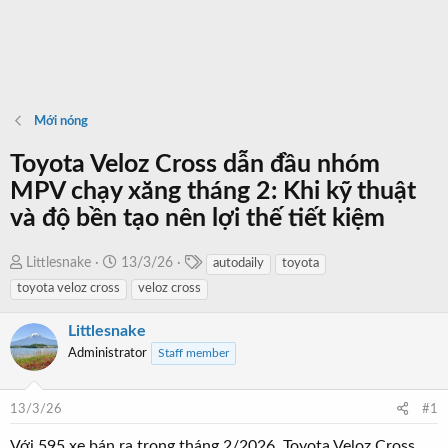
Mới nóng
Toyota Veloz Cross dẫn đầu nhóm
MPV chạy xăng tháng 2: Khi kỹ thuật
và độ bền tạo nên lợi thế tiết kiệm
T
T
N
Littlesnake
13/3/26
autodaily
toyota
a
h
g
toyota veloz cross
veloz cross
g
r
à
s
e
y
Littlesnake
a
b
Administrator
Staff member
d
ắ
s
t
13/3/26
#1
t
đ
a
ầ
Với 595 xe bán ra trong tháng 2/2026, Toyota Veloz Cross