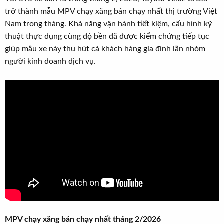
r
u
trở thành mẫu MPV chạy xăng bán chạy nhất thị trường Việt
t
Nam trong tháng. Khả năng vận hành tiết kiệm, cấu hình kỹ
e
thuật thực dụng cùng độ bền đã được kiểm chứng tiếp tục
r
giúp mẫu xe này thu hút cả khách hàng gia đình lẫn nhóm
người kinh doanh dịch vụ.
MPV chạy xăng bán chạy nhất tháng 2/2026