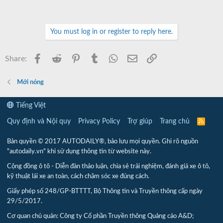
You must log in or register to reply here.
Facebook
Reddit
Pinterest
Tumblr
WhatsApp
Email
Link
Share:
Mới nóng
Tiếng Việt
Quy định và Nội quy
Privacy Policy
Trợ giúp
Trang chủ
R
S
S
Bản quyền © 2017 AUTODAILY®, bảo lưu mọi quyền. Ghi rõ nguồn
"autodaily.vn" khi sử dụng thông tin từ website này.
Cộng đồng ô tô - Diễn đàn thảo luận, chia sẻ trải nghiệm, đánh giá xe ô tô,
kỹ thuật lái xe an toàn, cách chăm sóc xe đúng cách.
Giấy phép số 248/GP-BTTTT, Bộ Thông tin và Truyền thông cấp ngày
29/5/2017.
Cơ quan chủ quản: Công ty Cổ phần Truyền thông Quảng cáo A&D;