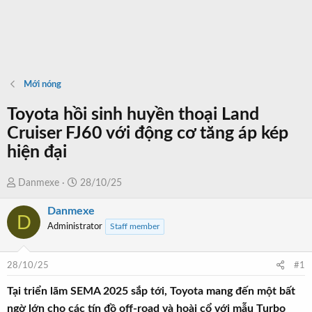
Mới nóng
Toyota hồi sinh huyền thoại Land
Cruiser FJ60 với động cơ tăng áp kép
hiện đại
T
N
Danmexe
28/10/25
h
g
Danmexe
r
à
D
Administrator
Staff member
e
y
a
b
d
ắ
28/10/25
#1
s
t
t
đ
Tại triển lãm SEMA 2025 sắp tới, Toyota mang đến một bất
a
ầ
ngờ lớn cho các tín đồ off-road và hoài cổ với mẫu Turbo