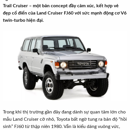
r
u
Trail Cruiser – một bản concept đầy cảm xúc, kết hợp vẻ
t
đẹp cổ điển của Land Cruiser FJ60 với sức mạnh động cơ V6
e
twin-turbo hiện đại.
r
Trong khi thị trường gần đây đang dành sự quan tâm lớn cho
mẫu Land Cruiser cỡ nhỏ, Toyota bất ngờ tung ra bản độ “hồi
sinh” FJ60 từ thập niên 1980. Vẫn là kiểu dáng vuông vức,