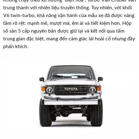
Không chạy theo xu hướng “điện hóa”, Turbo Trail Cruiser vẫn
trung thành với nhiên liệu truyền thống. Tuy nhiên, với khối
V6 twin-turbo, khả năng vận hành của mẫu xe đã được nâng
tầm rõ rệt: mạnh mẽ, mượt mà, êm ái và tiết kiệm hơn. Hộp
số sàn 5 cấp nguyên bản được giữ lại và kết nối qua tấm
trung gian đặc biệt, mang đến cảm giác lái hoài cổ nhưng đầy
phấn khích.