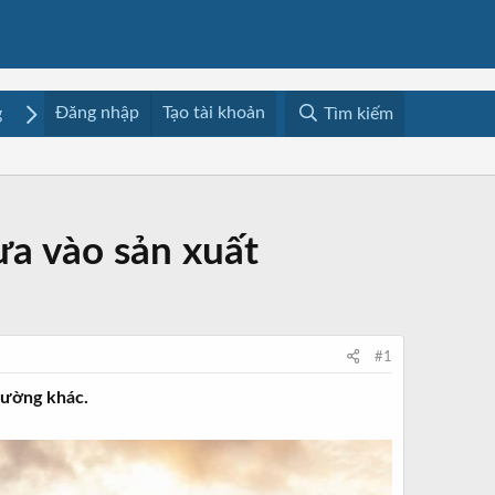
Đăng nhập
Tạo tài khoản
g
Mua bán
Media
Resources
Tìm kiếm
ưa vào sản xuất
#1
trường khác.