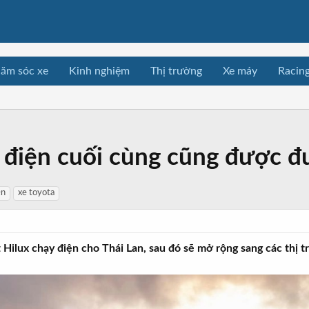
ăm sóc xe
Kinh nghiệm
Thị trường
Xe máy
Racin
 điện cuối cùng cũng được đ
ện
xe toyota
 Hilux chạy điện cho Thái Lan, sau đó sẽ mở rộng sang các thị 