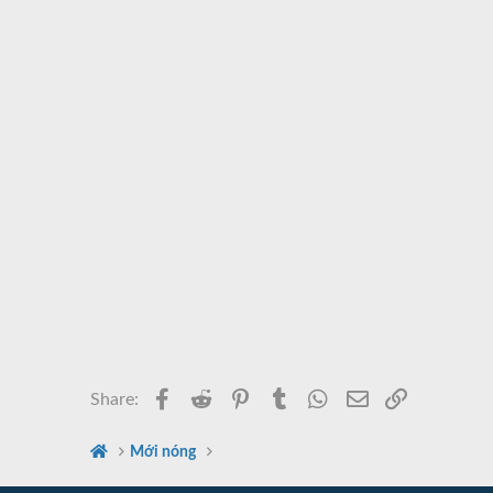
Facebook
Reddit
Pinterest
Tumblr
WhatsApp
Email
Link
Share:
Mới nóng