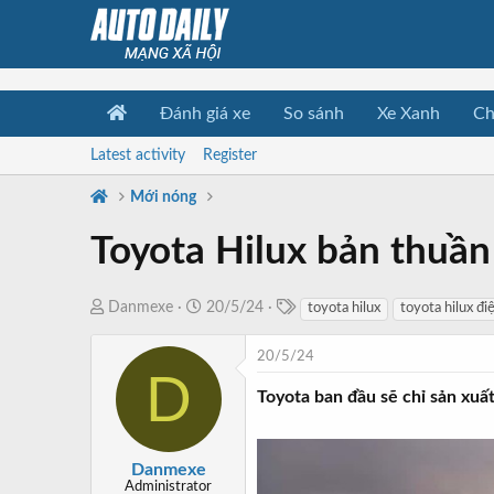
Đánh giá xe
So sánh
Xe Xanh
Ch
Latest activity
Register
Mới nóng
Toyota Hilux bản thuần
T
T
N
Danmexe
20/5/24
toyota hilux
toyota hilux đi
a
h
g
g
r
à
20/5/24
D
s
e
y
Toyota ban đầu sẽ chỉ sản xuất
a
b
d
ắ
s
t
Danmexe
t
đ
Administrator