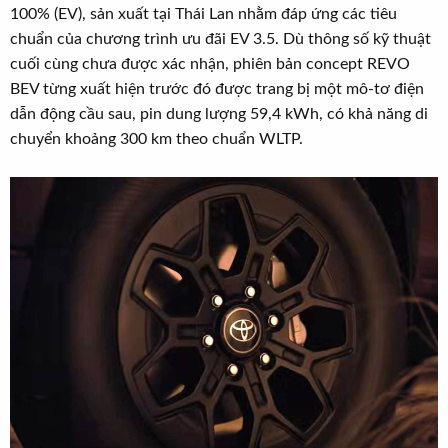
100% (EV), sản xuất tại Thái Lan nhằm đáp ứng các tiêu
chuẩn của chương trình ưu đãi EV 3.5. Dù thông số kỹ thuật
cuối cùng chưa được xác nhận, phiên bản concept REVO
BEV từng xuất hiện trước đó được trang bị một mô-tơ điện
dẫn động cầu sau, pin dung lượng 59,4 kWh, có khả năng di
chuyển khoảng 300 km theo chuẩn WLTP.