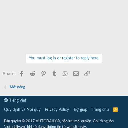
You must log in or register to reply here.
Facebook
Reddit
Pinterest
Tumblr
WhatsApp
Email
Link
Share:
Mới nóng
Tiếng Việt
Quy định và Nội quy
Privacy Policy
Trợ giúp
Trang chủ
R
S
S
Bản quyền © 2017 AUTODAILY®, bảo lưu mọi quyền. Ghi rõ nguồn
"autodaily.vn" khi sử dụng thông tin từ website này.