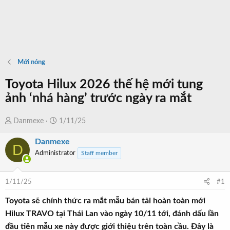
Mới nóng
Toyota Hilux 2026 thế hệ mới tung
ảnh ‘nhá hàng’ trước ngày ra mắt
T
N
Danmexe
1/11/25
h
g
Danmexe
r
à
D
Administrator
Staff member
e
y
a
b
d
ắ
1/11/25
#1
s
t
t
đ
Toyota sẽ chính thức ra mắt mẫu bán tải hoàn toàn mới
a
ầ
Hilux TRAVO tại Thái Lan vào ngày 10/11 tới, đánh dấu lần
r
u
đầu tiên mẫu xe này được giới thiệu trên toàn cầu. Đây là